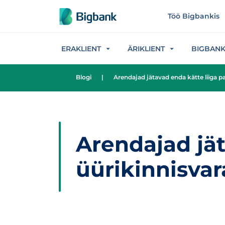
Hüppa sisu juurde
Töö Bigbankis
ERAKLIENT
ÄRIKLIENT
BIGBAN
Blogi
|
Arendajad jätavad enda kätte liiga pa
Arendajad jät
üürikinnisvar