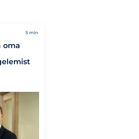
5 min
da oma
gelemist