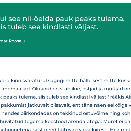
ui see nii-öelda pauk peaks tulema,
iis tuleb see kindlasti väljast.
mar Roosalu
kord kinnisvaraturul sugugi mitte halb, sest mitte kuskil
 anomaaliad. Olukord on stabiilne, ostjad ja müüjad on 
 peaks tulema, siis tuleb see kindlasti väljast," rääkis 
pakkumist jätkuvalt piisavalt, ent täna näen eelkõige 
a nendes piirkondades on tekkinud ostuvõime ning koh
huvitatud tegema koostööd arendajatega. Muret ei pais
hoonetega, sest need täituvad väga kiiresti. Hea meel 