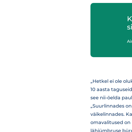
K
s
Ai
„Hetkel ei ole olu
10 aasta taguseid
see nii-öelda pauk
„Suurlinnades on 
väikelinnades. K
omavalitused on 
lähiümbruse büroo