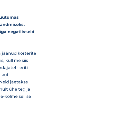
 muutumas
e andmiseks.
äga negatiivseid
 jäänud korterite
, küll me siis
ajatel - eriti
 kui
 Neid jäetakse
nult ühe tegija
he-kolme sellise