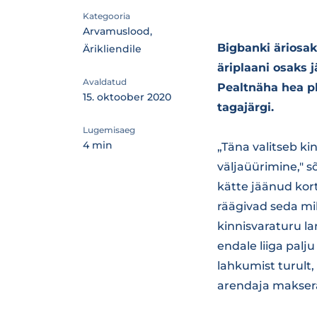
Kategooria
Arvamuslood,
Bigbanki äriosa
Ärikliendile
äriplaani osaks 
Avaldatud
Pealtnäha hea pl
15. oktoober 2020
tagajärgi.
Lugemisaeg
4 min
„Täna valitseb k
väljaüürimine," s
kätte jäänud korte
räägivad seda mi
kinnisvaraturu la
endale liiga palj
lahkumist turult,
arendaja maksera