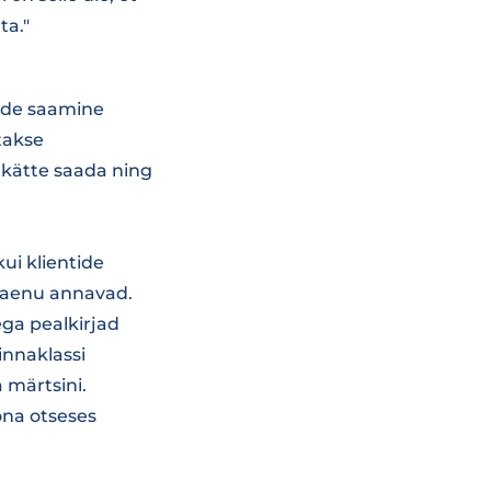
ta."
bade saamine
takse
t kätte saada ning
ui klientide
laenu annavad.
ga pealkirjad
innaklassi
 märtsini.
õna otseses