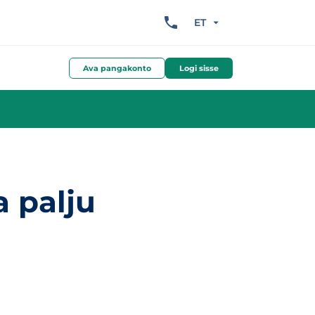
ET
Ava pangakonto
Logi sisse
a palju