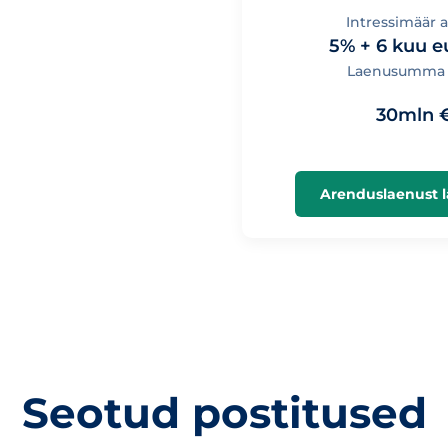
Intressimäär a
5% + 6 kuu e
Laenusumma 
30mln 
Arenduslaenust 
Seotud postitused