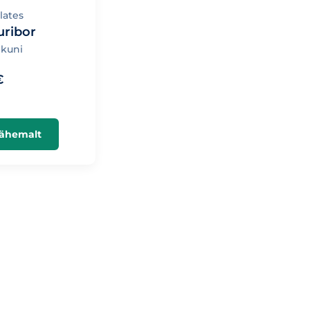
lates
uribor
kuni
€
lähemalt