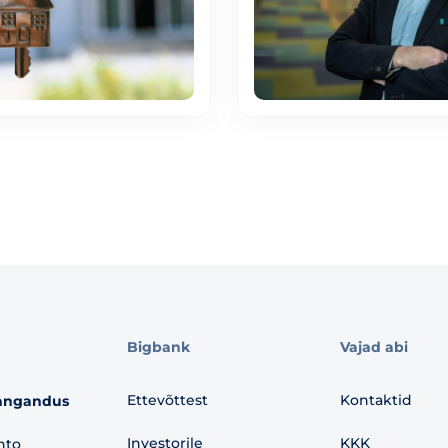
Bigbank
Vajad abi
Ettevõttest
Kontaktid
angandus
Investorile
KKK
nto