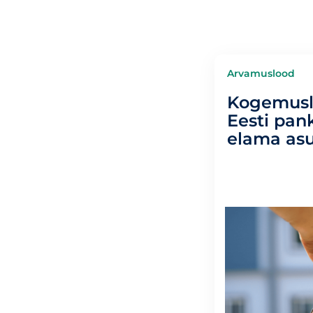
Arvamuslood
Kogemusl
Eesti pan
elama asu