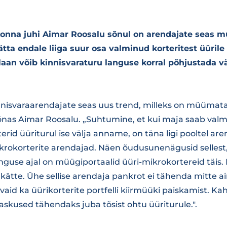
konna juhi Aimar Roosalu sõnul on arendajate seas
jätta endale liiga suur osa valminud korteritest üüril
aan võib kinnisvaraturu languse korral põhjustada v
innisvaraarendajate seas uus trend, milleks on müümata
õnas Aimar Roosalu. „Suhtumine, et kui maja saab valmis
rid üüriturul ise välja anname, on täna ligi pooltel arend
krokorterite arendajad. Näen õudusunenägusid sellest,
nguse ajal on müügiportaalid üüri-mikrokortereid täis.
u kätte. Ühe sellise arendaja pankrot ei tähenda mitte ai
 vaid ka üürikorterite portfelli kiirmüüki paiskamist. Ka
skused tähendaks juba tõsist ohtu üüriturule.".