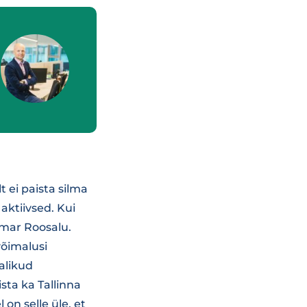
t ei paista silma
aktiivsed. Kui
Aimar Roosalu.
võimalusi
alikud
ta ka Tallinna
on selle üle, et