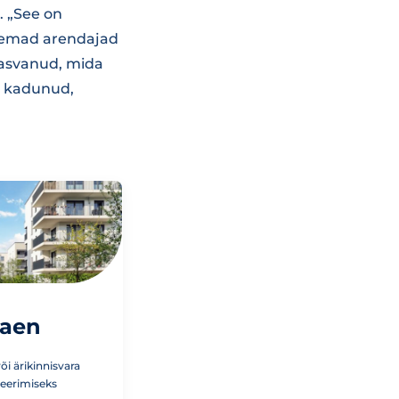
. „See on
uremad arendajad
 kasvanud, mida
le kadunud,
laen
i ärikinnisvara
veerimiseks