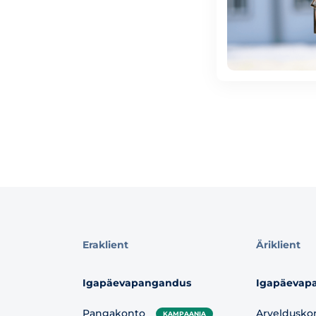
Eraklient
Äriklient
Igapäevapangandus
Igapäevap
Pangakonto
Arveldusko
KAMPAANIA