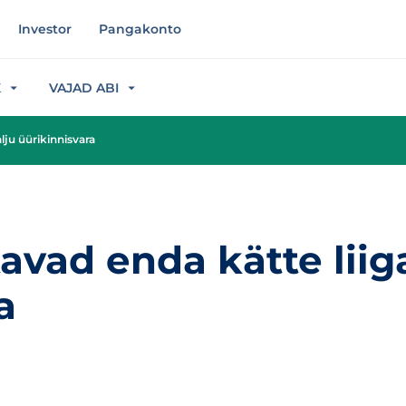
Investor
Pangakonto
K
VAJAD ABI
lju üürikinnisvara
avad enda kätte liig
a