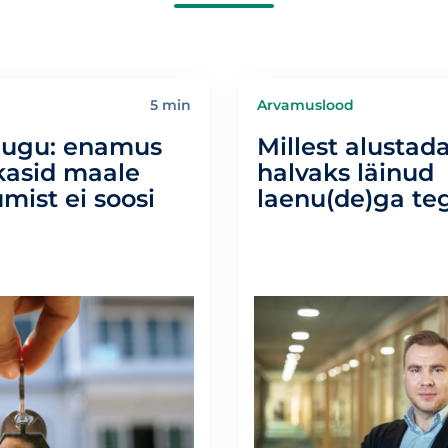
5 min
Arvamuslood
ugu: enamus
Millest alusta
kasid maale
halvaks läinud
mist ei soosi
laenu(de)ga te