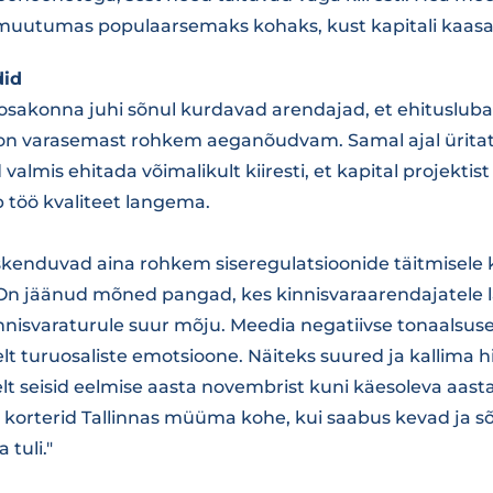
 muutumas populaarsemaks kohaks, kust kapitali kaasa
did
iosakonna juhi sõnul kurdavad arendajad, et ehituslu
n varasemast rohkem aeganõudvam. Samal ajal ürita
valmis ehitada võimalikult kiiresti, et kapital projektis
b töö kvaliteet langema.
enduvad aina rohkem siseregulatsioonide täitmisele k
On jäänud mõned pangad, kes kinnisvaraarendajatele 
nnisvaraturule suur mõju. Meedia negatiivse tonaalsuse
lt turuosaliste emotsioone. Näiteks suured ja kallima h
selt seisid eelmise aasta novembrist kuni käesoleva aasta
korterid Tallinnas müüma kohe, kui saabus kevad ja s
 tuli."