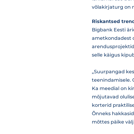
võlakirjaturg on
Riskantsed tren
Bigbank Eesti är
ametkondadest o
arendusprojektid 
selle käigus kipu
„Suurpangad kesk
teenindamisele. 
Ka meedial on ki
mõjutavad olulise
korterid praktili
Õnneks hakkasid 
mõttes päike välja