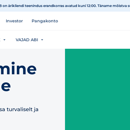
08 on ärikliendi teenindus erandkorras avatud kuni 12:00. Täname mõistva 
Investor
Pangakonto
K
VAJAD ABI
mine
ne
 turvaliselt ja