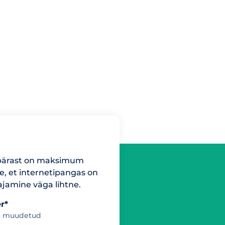
pärast on maksimum
e, et internetipangas on
ajamine väga lihtne.
er*
i muudetud