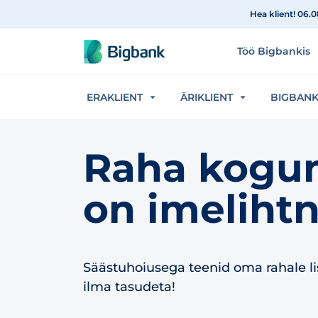
Hüppa sisu juurde
Hea klient! 06.
Töö Bigbankis
ERAKLIENT
ÄRIKLIENT
BIGBAN
Raha kogu
on imeliht
Säästuhoiusega teenid oma rahale lisa
ilma tasudeta!