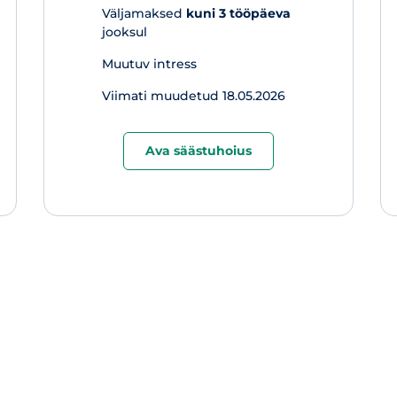
Väljamaksed
kuni 3 tööpäeva
jooksul
Muutuv intress
Viimati muudetud 18.05.2026
Ava säästuhoius