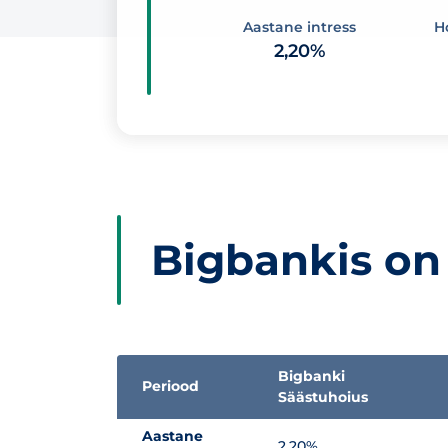
Aastane intress
H
2,20%
Bigbankis on 
Bigbanki
Periood
Säästuhoius
Intresside võrdlustabel
Aastane
2,20%