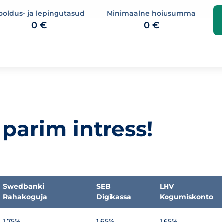
ooldus- ja lepingutasud
Minimaalne hoiusumma
0 €
0 €
parim intress!
Swedbanki
SEB
LHV
Rahakoguja
Digikassa
Kogumiskonto
1,75%
1,65%
1,65%