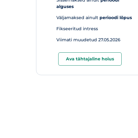
Sissemaksed ainult
perioodi
alguses
Väljamaksed ainult
perioodi lõpus
Fikseeritud intress
Viimati muudetud 27.05.2026
Ava tähtajaline hoius