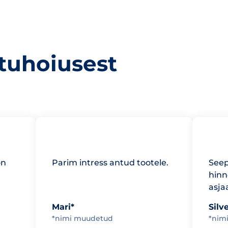
stuhoiusest
on
Parim intress antud tootele.
See
hinn
asja
Mari*
Silv
*nimi muudetud
*nim