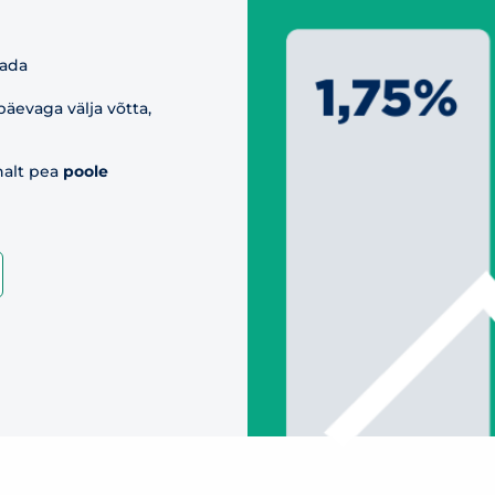
sada
päevaga välja võtta,
halt pea
poole