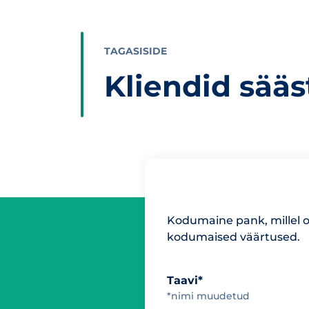
TAGASISIDE
Kliendid sää
Kodumaine pank, millel 
kodumaised väärtused.
Taavi*
*nimi muudetud