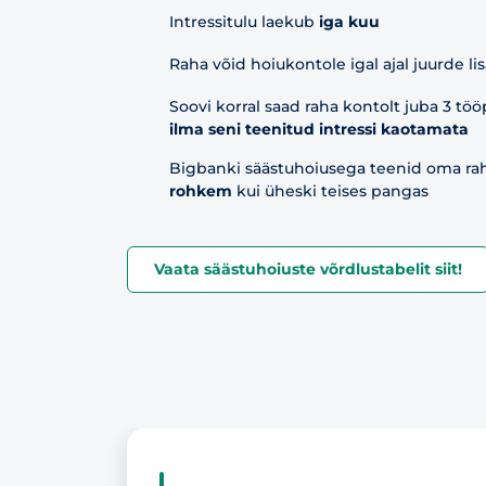
Intressitulu laekub
iga kuu
Raha võid hoiukontole igal ajal juurde li
Soovi korral saad raha kontolt juba 3 töö
ilma seni teenitud intressi kaotamata
Bigbanki säästuhoiusega teenid oma ra
rohkem
kui üheski teises pangas
Vaata säästuhoiuste võrdlustabelit siit!