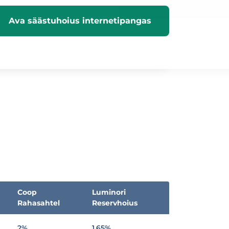
Ava säästuhoius internetipangas
Coop
Luminori
Rahasahtel
Reservhoius
2%
1,65%