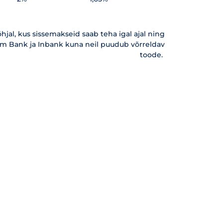
hjal, kus sissemakseid saab teha igal ajal ning
Holm Bank ja Inbank kuna neil puudub võrreldav
toode.