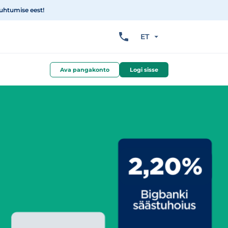
suhtumise eest!
ET
Ava pangakonto
Logi sisse