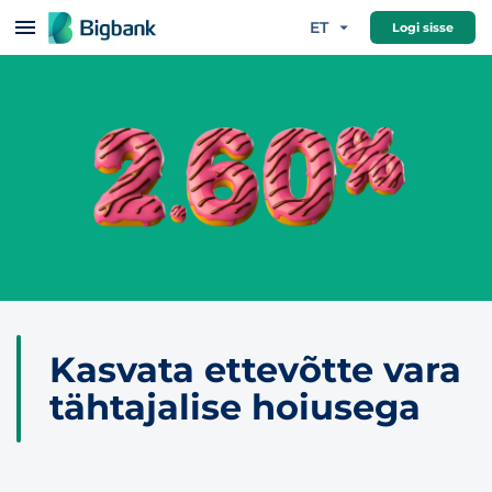
Hüppa sisu juurde
ET
Logi sisse
Kasvata ettevõtte vara
tähtajalise hoiusega