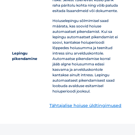
raha päritolu kohta ning võib paluda
esitada lisaandmeid või dokumente.
Hoiuselepingu sõlmimisel saad
määrata, kas soovid hoiuse
automaatset pikendamist. Kui sa
lepingu automaatset pikendamist ei
soovi, kantakse hoiuperioodi
lõppedes hoiusumma ja teenitud
Lepingu
intress sinu arvelduskontole.
pikendamine
Automaatse pikendamise korral
jääb algne hoiusumma edasi
kasvama ja arvelduskontole
kantakse ainult intress. Lepingu
automaatsest pikendamisest saad
loobuda avalduse esitamisel
hoiuperioodi jooksul.
Tähtajalise hoiuse üldtingimused