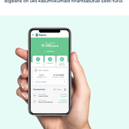
Bigbank on üks kasumlikumaid finantsasutusi Eesti turul.