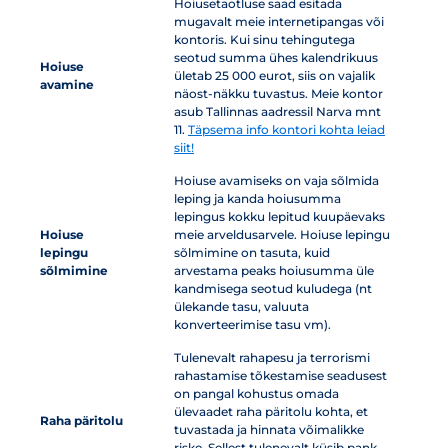
Hoiusetaotluse saad esitada
mugavalt meie internetipangas või
kontoris. Kui sinu tehingutega
seotud summa ühes kalendrikuus
Hoiuse
ületab 25 000 eurot, siis on vajalik
avamine
näost-näkku tuvastus. Meie kontor
asub Tallinnas aadressil Narva mnt
11.
Täpsema info kontori kohta leiad
siit!
Hoiuse avamiseks on vaja sõlmida
leping ja kanda hoiusumma
lepingus kokku lepitud kuupäevaks
Hoiuse
meie arveldusarvele. Hoiuse lepingu
lepingu
sõlmimine on tasuta, kuid
sõlmimine
arvestama peaks hoiusumma üle
kandmisega seotud kuludega (nt
ülekande tasu, valuuta
konverteerimise tasu vm).
Tulenevalt rahapesu ja terrorismi
rahastamise tõkestamise seadusest
on pangal kohustus omada
ülevaadet raha päritolu kohta, et
Raha päritolu
tuvastada ja hinnata võimalikke
riske. Sellest tulenevalt küsib pank