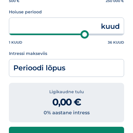
500 €
250 000 €
Hoiuse periood
kuud
1 KUUD
36 KUUD
Intressi makseviis
Perioodi lõpus
Ligikaudne tulu
0,00 €
0% aastane intress