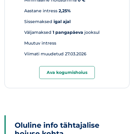
Minimaalne hoiusumma
0 €
Aastane intress
2,25%
Sissemaksed
igal ajal
Väljamaksed
1 pangapäeva
jooksul
Muutuv intress
Viimati muudetud 27.03.2026
Ava kogumishoius
Oluline info tähtajalise
hoiuse kohta