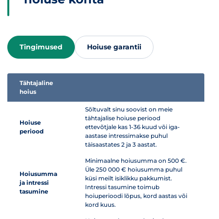
Tingimused
Hoiuse garantii
Tähtajaline
hoius
Sõltuvalt sinu soovist on meie
tähtajalise hoiuse periood
Hoiuse
ettevõtjale kas 1-36 kuud või iga-
periood
aastase intressimakse puhul
täisaastates 2 ja 3 aastat.
Minimaalne hoiusumma on 500 €.
Üle 250 000 € hoiusumma puhul
Hoiusumma
küsi meilt isiklikku pakkumist.
ja intressi
Intressi tasumine toimub
tasumine
hoiuperioodi lõpus, kord aastas või
kord kuus.