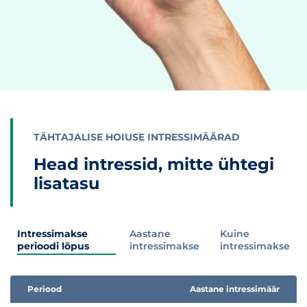
TÄHTAJALISE HOIUSE INTRESSIMÄÄRAD
Head intressid, mitte ühtegi
lisatasu
Intressimakse
Aastane
Kuine
perioodi lõpus
intressimakse
intressimakse
Periood
Aastane intressimäär