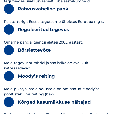
tegutsedes usaldusväärselt juba aastakümneid.
Rahvusvaheline pank
Peakorteriga Eestis tegutseme üheksas Euroopa riigis.
Reguleeritud tegevus
Omame pangalitsentsi alates 2005. aastast.
Börsiettevõte
Meie tegevusnumbrid ja statistika on avalikult
kättesaadavad.
Moody’s reiting
Meie pikaajalistele hoiustele on omistatud Moody’se
poolt stabiilne reiting (ba2).
Kõrged kasumlikkuse näitajad