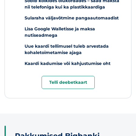
Sobib kõikides olukordades
– saad maksta
nii telefoniga kui ka plastikkaardiga
Sularaha väljavõtmine
pangaautomaadist
Lisa Google Walletisse
ja maksa
nutiseadmega
Uue kaardi tellimusel tuleb arvestada
kohaletoimetamise ajaga
Kaardi kadumise või kahjustumise oht
Telli deebetkaart
Pakkumised Bigbanki