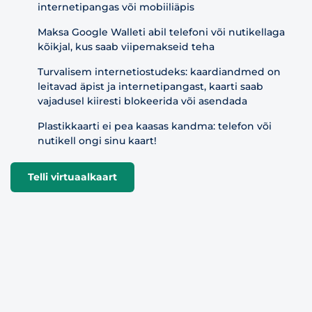
internetipangas või mobiiliäpis
Maksa Google Walleti abil telefoni või nutikellaga
kõikjal, kus saab viipemakseid teha
Turvalisem internetiostudeks: kaardiandmed on
leitavad äpist ja internetipangast, kaarti saab
vajadusel kiiresti blokeerida või asendada
Plastikkaarti ei pea kaasas kandma: telefon või
nutikell ongi sinu kaart!
Telli virtuaalkaart