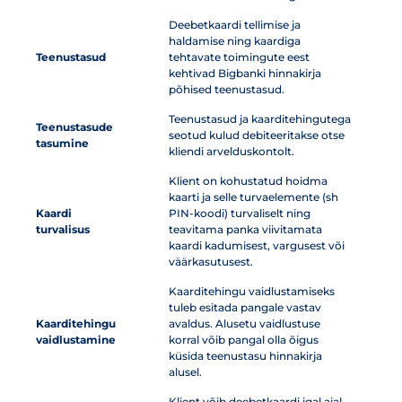
Deebetkaardi tellimise ja
haldamise ning kaardiga
Teenustasud
tehtavate toimingute eest
kehtivad Bigbanki hinnakirja
põhised teenustasud.
Teenustasud ja kaarditehingutega
Teenustasude
seotud kulud debiteeritakse otse
tasumine
kliendi arvelduskontolt.
Klient on kohustatud hoidma
kaarti ja selle turvaelemente (sh
Kaardi
PIN-koodi) turvaliselt ning
turvalisus
teavitama panka viivitamata
kaardi kadumisest, vargusest või
väärkasutusest.
Kaarditehingu vaidlustamiseks
tuleb esitada pangale vastav
Kaarditehingu
avaldus. Alusetu vaidlustuse
vaidlustamine
korral võib pangal olla õigus
küsida teenustasu hinnakirja
alusel.
Klient võib deebetkaardi igal ajal