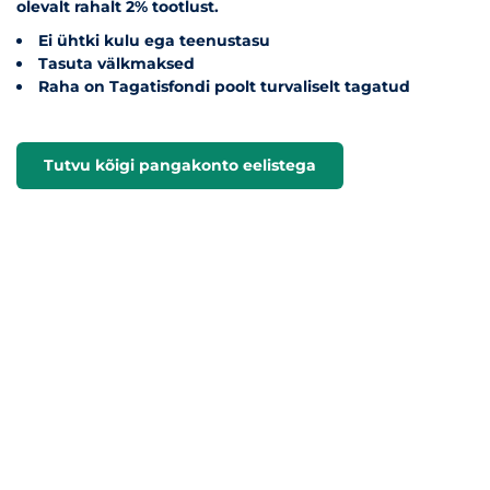
olevalt rahalt
2% tootlust
.
Ei ühtki kulu ega teenustasu
Tasuta välkmaksed
Raha on Tagatisfondi poolt turvaliselt tagatud
Tutvu kõigi pangakonto eelistega