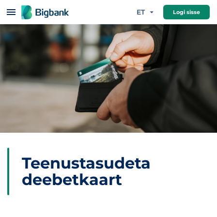
Hüppa sisu juurde
ET
Logi sisse
Teenustasudeta
deebetkaart