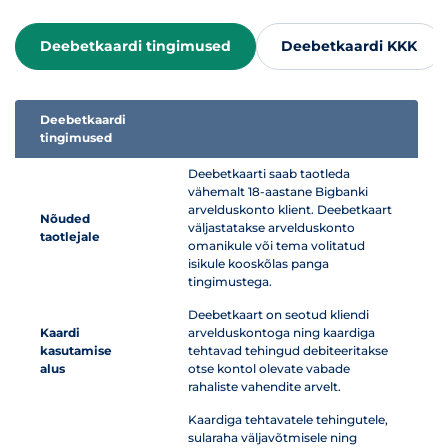
Deebetkaardi tingimused
Deebetkaardi KKK
Deebetkaardi
tingimused
Deebetkaarti saab taotleda
vähemalt 18-aastane Bigbanki
arvelduskonto klient. Deebetkaart
Nõuded
väljastatakse arvelduskonto
taotlejale
omanikule või tema volitatud
isikule kooskõlas panga
tingimustega.
Deebetkaart on seotud kliendi
Kaardi
arvelduskontoga ning kaardiga
kasutamise
tehtavad tehingud debiteeritakse
alus
otse kontol olevate vabade
rahaliste vahendite arvelt.
Kaardiga tehtavatele tehingutele,
sularaha väljavõtmisele ning