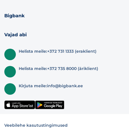
Bigbank
Vajad abi
Helista meile:
+372 731 1333 (eraklient)
Helista meile:
+372 735 8000 (äriklient)
Kirjuta meile:
info@bigbank.ee
Veebilehe kasutustingimused