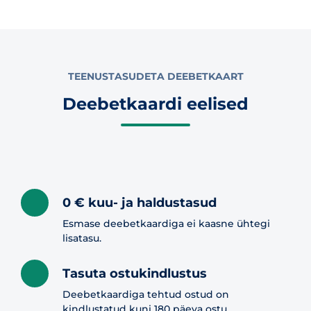
TEENUSTASUDETA DEEBETKAART
Deebetkaardi eelised
0 € kuu- ja haldustasud
Esmase deebetkaardiga ei kaasne ühtegi
lisatasu.
Tasuta ostukindlustus
Deebetkaardiga tehtud ostud on
kindlustatud kuni 180 päeva ostu