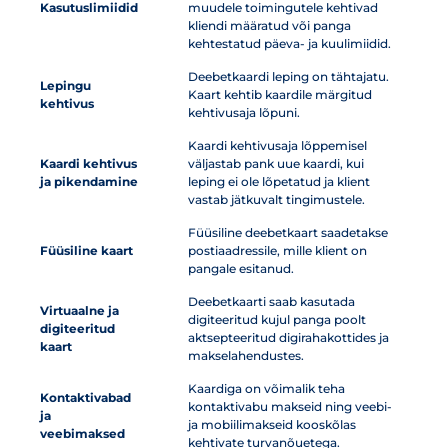
Kasutuslimiidid
muudele toimingutele kehtivad
kliendi määratud või panga
kehtestatud päeva- ja kuulimiidid.
Deebetkaardi leping on tähtajatu.
Lepingu
Kaart kehtib kaardile märgitud
kehtivus
kehtivusaja lõpuni.
Kaardi kehtivusaja lõppemisel
Kaardi kehtivus
väljastab pank uue kaardi, kui
ja pikendamine
leping ei ole lõpetatud ja klient
vastab jätkuvalt tingimustele.
Füüsiline deebetkaart saadetakse
Füüsiline kaart
postiaadressile, mille klient on
pangale esitanud.
Deebetkaarti saab kasutada
Virtuaalne ja
digiteeritud kujul panga poolt
digiteeritud
aktsepteeritud digirahakottides ja
kaart
makselahendustes.
Kaardiga on võimalik teha
Kontaktivabad
kontaktivabu makseid ning veebi-
ja
ja mobiilimakseid kooskõlas
veebimaksed
kehtivate turvanõuetega.