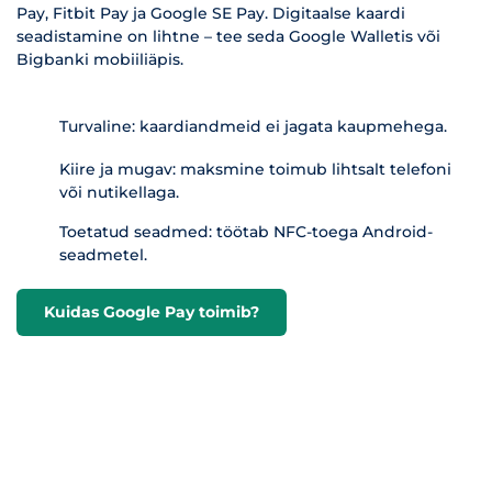
Pay, Fitbit Pay ja Google SE Pay. Digitaalse kaardi
seadistamine on lihtne – tee seda Google Walletis või
Bigbanki mobiiliäpis.
Turvaline: kaardiandmeid ei jagata kaupmehega.
Kiire ja mugav: maksmine toimub lihtsalt telefoni
või nutikellaga.
Toetatud seadmed: töötab NFC-toega Android-
seadmetel.
Kuidas Google Pay toimib?