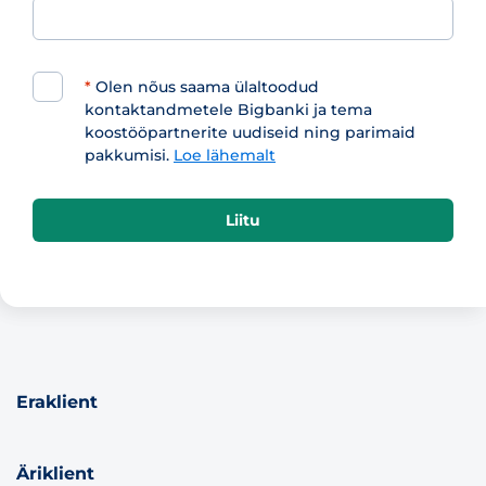
*
Olen nõus saama ülaltoodud
kontaktandmetele Bigbanki ja tema
koostööpartnerite uudiseid ning parimaid
pakkumisi.
Loe lähemalt
Liitu
Eraklient
Äriklient