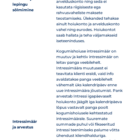
arvelduskonto ning seda ei
lepingu
kasutata riigisiseste ega
sõlmimine
rahvusvaheliste maksete
teostamiseks. Ülekanded tehakse
ainult hoiukonto ja arvelduskonto
vahel ning eurodes. Hoiukontot
saab hallata ja teha väljamakseid
iseteeninduses.
Kogumishoiuse intressimäär on
muutuv ja kehtiv intressimäär on
leitav panga veebilehelt.
Intressimäära muutusest ei
teavitata klienti eraldi, vaid info
avaldatakse panga veebilehelt
vähemalt üks kalendripäev enne
uue intressimäära jõustumist. Pank
arvestab Intressi igapäevaselt
hoiukonto jäägilt iga kalendripäeva
lõpus vastavalt panga poolt
kogumishoiusele kehtestatud
intressimäärale. Suuremate
Intressimäär
summade puhul või fikseeritud
ja arvestus
intressi teenimiseks palume võtta
ühendust kliendihalduriga.