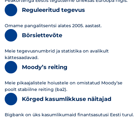
Peakorteriga Eestis tegutseme üheksas Euroopa riigis.
Reguleeritud tegevus
Omame pangalitsentsi alates 2005. aastast.
Börsiettevõte
Meie tegevusnumbrid ja statistika on avalikult
kättesaadavad.
Moody’s reiting
Meie pikaajalistele hoiustele on omistatud Moody’se
poolt stabiilne reiting (ba2).
Kõrged kasumlikkuse näitajad
Bigbank on üks kasumlikumaid finantsasutusi Eesti turul.