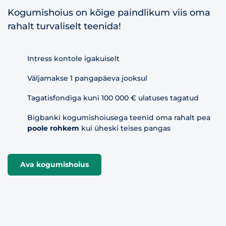
Kogumishoius on kõige paindlikum viis oma
rahalt turvaliselt teenida!
Intress kontole igakuiselt
Väljamakse 1 pangapäeva jooksul
Tagatisfondiga kuni 100 000 € ulatuses tagatud
Bigbanki kogumishoiusega teenid oma rahalt pea
poole rohkem
kui üheski teises pangas
Ava kogumishoius