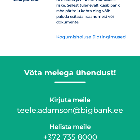
riske. Sellest tulenevalt küsib pank
raha päritolu kohta ning võib
paluda esitada lisaandmeid või
dokumente.
Kogumishoiuse üldtingimused
Võta meiega ühendust!
Kirjuta meile
teele.adamson@bigbank.ee
Helista meile
+372 735 8000