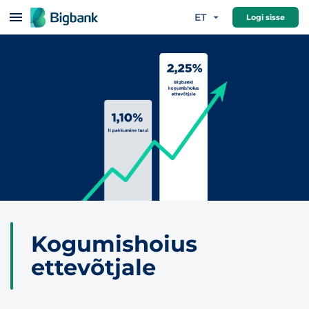
Hüppa sisu juurde
ET
Logi sisse
Kogumishoius
ettevõtjale