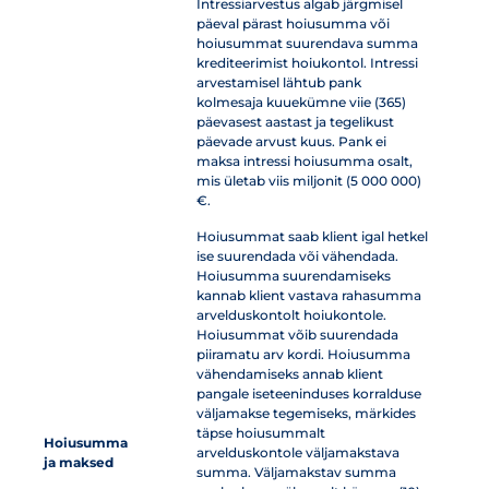
Intressiarvestus algab järgmisel
päeval pärast hoiusumma või
hoiusummat suurendava summa
krediteerimist hoiukontol. Intressi
arvestamisel lähtub pank
kolmesaja kuuekümne viie (365)
päevasest aastast ja tegelikust
päevade arvust kuus. Pank ei
maksa intressi hoiusumma osalt,
mis ületab viis miljonit (5 000 000)
€.
Hoiusummat saab klient igal hetkel
ise suurendada või vähendada.
Hoiusumma suurendamiseks
kannab klient vastava rahasumma
arvelduskontolt hoiukontole.
Hoiusummat võib suurendada
piiramatu arv kordi. Hoiusumma
vähendamiseks annab klient
pangale iseteeninduses korralduse
väljamakse tegemiseks, märkides
täpse hoiusummalt
Hoiusumma
arvelduskontole väljamakstava
ja maksed
summa. Väljamakstav summa