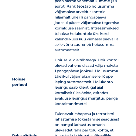
peab olema vähemalt kümme (10)
eurot. Pank teostab hoiusumma
väljamakse arvelduskontole
hiljemalt ühe (1) pangapäeva
jooksul pärast väljamakse tegemise
korralduse saamist. Intressimaksed
tehakse hoiukontole üks kord
kalendrikuus kuu viimasel päeval ja
selle võrra suureneb hoiusumma
automaatselt.
Hoiusel ei ole tähtaega. Hoiukontol
olevad vahendid saad välja maksta
1 pangapäeva jooksul. Hoiusumma
täielikul väljamaksmisel ei lõppe
Hoiuse
leping automaatselt. Hoiukonto
periood
lepingu saab klient igal ajal
korraliselt üles öelda, esitades
avalduse lepingus märgitud panga
kontaktandmetel.
Tulenevalt rahapesu ja terrorismi
rahastamise tõkestamise seadusest
on pangal kohustus omada
ülevaadet raha päritolu kohta, et
Raha päritolu
tuvastada ja hinnata võimalikke