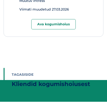
Muutuv intress
Viimati muudetud 27.03.2026
Ava kogumishoius
TAGASISIDE
Kliendid kogumishoiusest