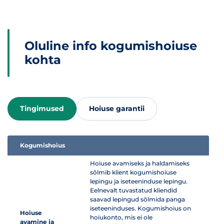
Oluline info kogumishoiuse
kohta
Tingimused
Hoiuse garantii
Kogumishoius
Hoiuse avamiseks ja haldamiseks
sõlmib klient kogumishoiuse
lepingu ja iseteeninduse lepingu.
Eelnevalt tuvastatud kliendid
saavad lepingud sõlmida panga
iseteeninduses. Kogumishoius on
Hoiuse
hoiukonto, mis ei ole
avamine ja