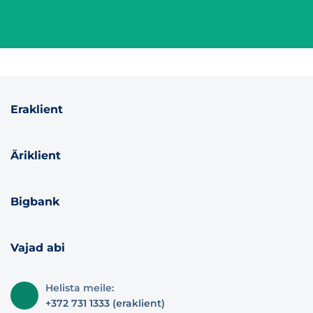
Eraklient
Äriklient
Bigbank
Vajad abi
Helista meile:
+372 731 1333 (eraklient)