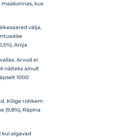
a maakonnas, kus
äikesaared välja,
entuaalse
,5%), Anija
vallas. Arvud ei
i näiteks ainult
äpselt 1000
nud. Kõige rohkem
se (9,8%), Räpina
 kui algavad