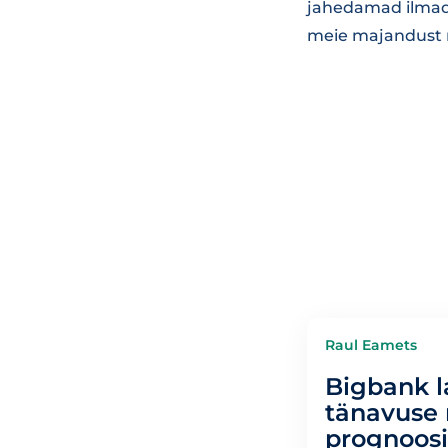
jahedamad ilmad j
meie majandust
Raul Eamets
Bigbank l
tänavuse
prognoosi 