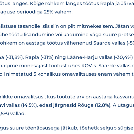
us langes. Kõige rohkem langes töötus Rapla ja Järv
a taguse perioodiga 25% vähem.
stuse tasandile siis siin on pilt mitmekesisem. Jätan v
b ühe töötu lisandumine või kadumine väga suure prots
ohkem on aastaga töötus vähenenud Saarde vallas (-50
 (-31,8%), Rapla (-31%) ning Lääne-Harju vallas (-30,4%) 
äägime mõnesajast töötust ühes KOV-s. Saarde vallas ol
 oli nimetatud 5 kohalikus omavalitsuses enam vähem t
alikke omavalitsusi, kus töötute arv on aastaga kasva
vi vallas (14,5%), edasi järgnesid Rõuge (12,8%), Alutagu
,5%) vallad.
ngus suure tõenäosusega jätkub, tõehetk selgub sügisel