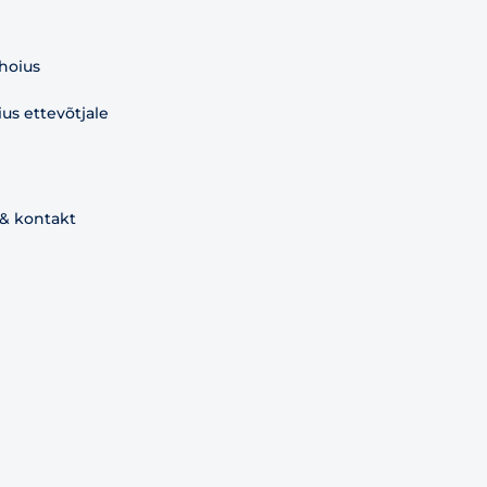
 hoius
s ettevõtjale
 & kontakt