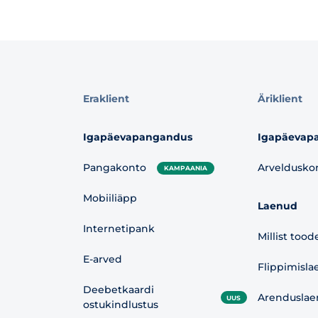
Eraklient
Äriklient
Igapäevapangandus
Igapäevap
Pangakonto
Arveldusko
KAMPAANIA
Mobiiliäpp
Laenud
Internetipank
Millist tood
E-arved
Flippimisla
Deebetkaardi
Arenduslae
UUS
ostukindlustus