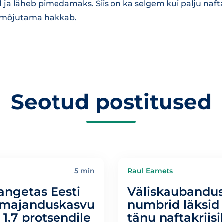
a läheb pimedamaks. Siis on ka selgem kui palju naftak
 mõjutama hakkab.
Seotud postitused
5 min
Raul Eamets
angetas Eesti
Väliskaubandu
 majanduskasvu
numbrid läksid
1,7 protsendile
tänu naftakriisi