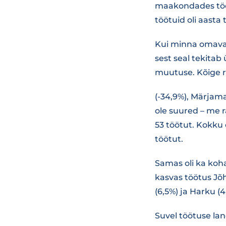
maakondades tööt
töötuid oli aast
Kui minna omavali
sest seal tekita
muutuse. Kõige r
(-34,9%), Märjamaa
ole suured – me r
53 töötut. Kokku
töötut.
Samas oli ka koh
kasvas töötus Jõh
(6,5%) ja Harku (4
Suvel töötuse la