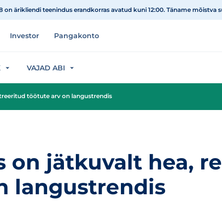
08 on ärikliendi teenindus erandkorras avatud kuni 12:00. Täname mõistva 
Investor
Pangakonto
K
VAJAD ABI
streeritud töötute arv on langustrendis
s on jätkuvalt hea, r
n langustrendis