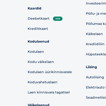
Investeerim
Kaardid
Põllu- ja m
Deebetkaart
UUS
Põllumaa ka
Krediitkaart
Käibelaen
Kodulaenud
Krediidiliin
Kodulaen
Hüpoteekl
Kodu väikelaen
Liising
Kodulaen üürikinnisvarale
Autoliising
Koduvahetuslaen
Elektriauto 
Laen kinnisvara tagatisel
Seadmeliis
Väikelaenud