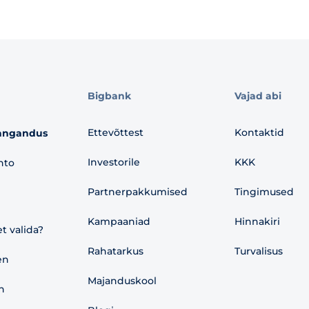
Bigbank
Vajad abi
Ettevõttest
Kontaktid
angandus
Investorile
KKK
nto
Partnerpakkumised
Tingimused
Kampaaniad
Hinnakiri
et valida?
Rahatarkus
Turvalisus
en
Majanduskool
n