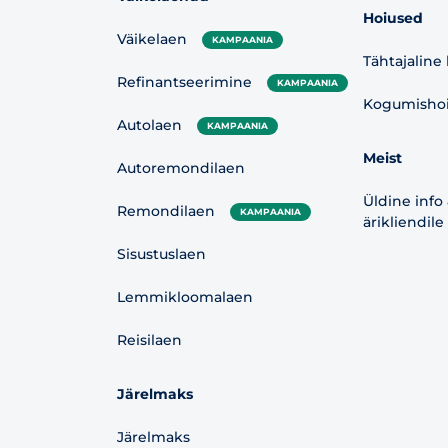
Hoiused
Väikelaen
KAMPAANIA
Tähtajaline
Refinantseerimine
KAMPAANIA
Kogumishoiu
Autolaen
KAMPAANIA
Meist
Autoremondilaen
Üldine info
Remondilaen
KAMPAANIA
ärikliendile
Sisustuslaen
Lemmikloomalaen
Reisilaen
Järelmaks
Järelmaks