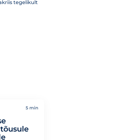
riis tegelikult
5 min
se
 tõusule
le