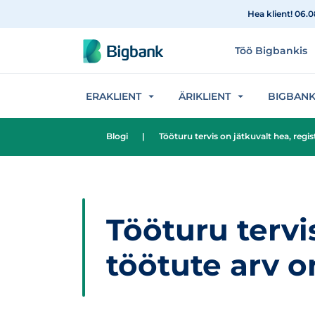
Hüppa sisu juurde
Hea klient! 06.
Töö Bigbankis
ERAKLIENT
ÄRIKLIENT
BIGBAN
Blogi
|
Tööturu tervis on jätkuvalt hea, regi
Tööturu tervi
töötute arv o