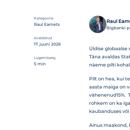
Kategooria
Raul Eam
Raul Eamets
Bigbanki 
Avaldatud
17. juuni 2026
Üldise globaalse 
Täna avaldas Sta
Lugemisaeg
5 min
näeme pilti kohal
Pilt on hea, kui t
aasta maiga on v
vähenenud15%. Tr
rohkem on ka igas
kaubanduses või t
Ainus maakond, ku