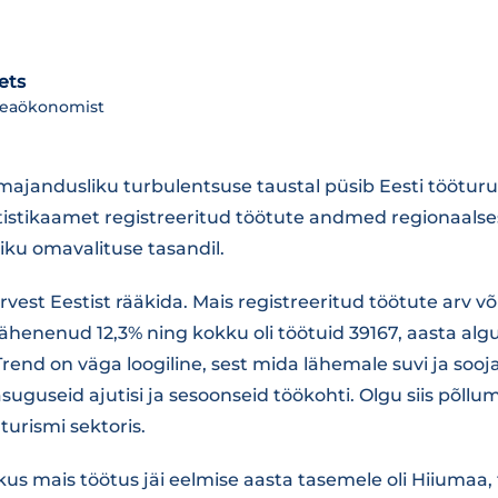
ets
peaökonomist
majandusliku turbulentsuse taustal püsib Eesti tööturu
tistikaamet registreeritud töötute andmed regionaalse
iku omavalituse tasandil.
ervest Eestist rääkida. Mais registreeritud töötute arv v
ähenenud 12,3% ning kokku oli töötuid 39167, aasta alg
end on väga loogiline, sest mida lähemale suvi ja sooj
uguseid ajutisi ja sesoonseid töökohti. Olgu siis põll
urismi sektoris.
s mais töötus jäi eelmise aasta tasemele oli Hiiumaa, 