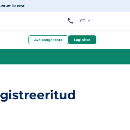
suhtumise eest!
ET
Ava pangakonto
Logi sisse
egistreeritud