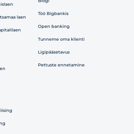
Blogi
islaen
Töö Bigbankis
etsamaa laen
Open banking
pitalilaen
Tunneme oma klienti
Ligipääsetavus
Pettuste ennetamine
aen
liising
ing