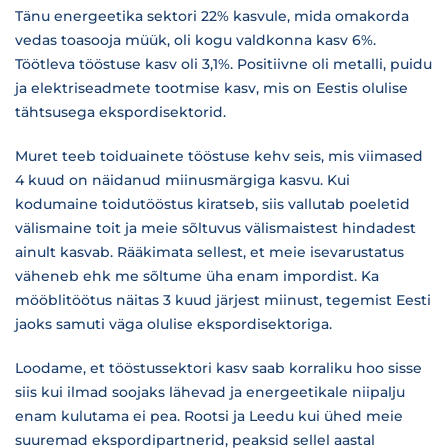
Tänu energeetika sektori 22% kasvule, mida omakorda
vedas toasooja müük, oli kogu valdkonna kasv 6%.
Töötleva tööstuse kasv oli 3,1%. Positiivne oli metalli, puidu
ja elektriseadmete tootmise kasv, mis on Eestis olulise
tähtsusega ekspordisektorid.
Muret teeb toiduainete tööstuse kehv seis, mis viimased
4 kuud on näidanud miinusmärgiga kasvu. Kui
kodumaine toidutööstus kiratseb, siis vallutab poeletid
välismaine toit ja meie sõltuvus välismaistest hindadest
ainult kasvab. Rääkimata sellest, et meie isevarustatus
väheneb ehk me sõltume üha enam impordist. Ka
mööblitöötus näitas 3 kuud järjest miinust, tegemist Eesti
jaoks samuti väga olulise ekspordisektoriga.
Loodame, et tööstussektori kasv saab korraliku hoo sisse
siis kui ilmad soojaks lähevad ja energeetikale niipalju
enam kulutama ei pea. Rootsi ja Leedu kui ühed meie
suuremad ekspordipartnerid, peaksid sellel aastal