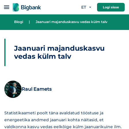
Hüppa sisu juurde
ET
Logi sisse
Blogi
|
Jaanuari majanduskasvu vedas külm talv
Jaanuari majanduskasvu
vedas külm talv
Raul Eamets
Statistikaameti poolt täna avaldatud tööstuse ja
energeetika andmed jaanuari kohta näitasid, et
valdkonna kasvu vedas eelkõige külm jaanuarikuine ilm.