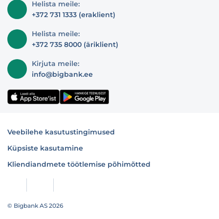
Helista meile:
+372 731 1333 (eraklient)
Helista meile:
+372 735 8000 (äriklient)
Kirjuta meile:
info@bigbank.ee
Veebilehe kasutustingimused
Küpsiste kasutamine
Kliendiandmete töötlemise põhimõtted
© Bigbank AS 2026