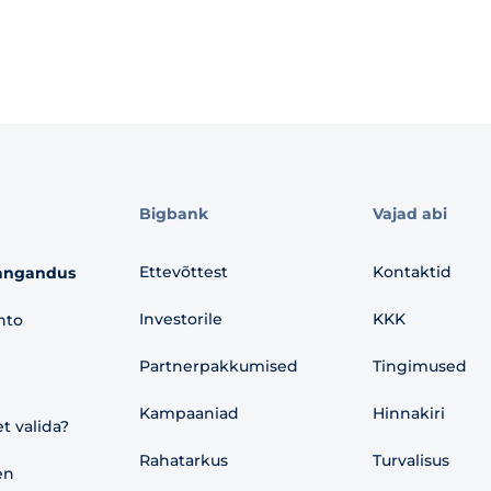
Bigbank
Vajad abi
Ettevõttest
Kontaktid
angandus
Investorile
KKK
nto
Partnerpakkumised
Tingimused
Kampaaniad
Hinnakiri
et valida?
Rahatarkus
Turvalisus
en