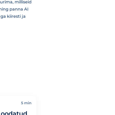
urima, milliseid
 ning panna AI
a kiiresti ja
5 min
s oodatud