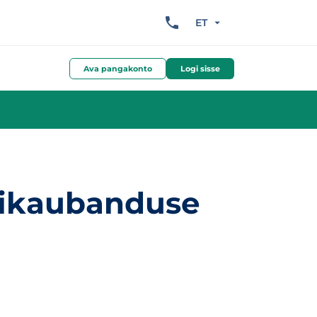
ET
Ava pangakonto
Logi sisse
tikaubanduse