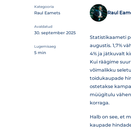
Kategooria
Raul Eam
Raul Eamets
Avaldatud
30. september 2025
Statistikaameti 
augustis. 1,7% v
Lugemisaeg
5 min
4% ja jätkuvalt 
Kui räägime suur
võimalikku seletu
toidukaupade hin
ostetakse kampa
müügitulu vähene
korraga.
Halb on see, et me
kaupade hindade