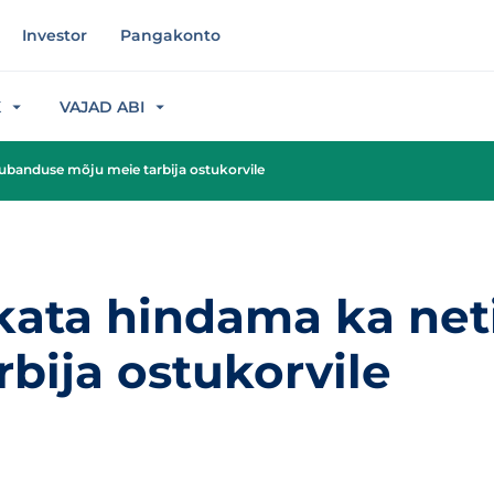
Investor
Pangakonto
K
VAJAD ABI
ubanduse mõju meie tarbija ostukorvile
kata hindama ka ne
bija ostukorvile