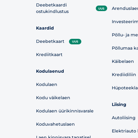
Deebetkaardi
Arenduslae
UUS
ostukindlustus
Investeerim
Kaardid
Põllu- ja m
Deebetkaart
UUS
Põllumaa ka
Krediitkaart
Käibelaen
Kodulaenud
Krediidiliin
Kodulaen
Hüpoteekl
Kodu väikelaen
Liising
Kodulaen üürikinnisvarale
Autoliising
Koduvahetuslaen
Elektriauto 
Laen kinnisvara tagatisel