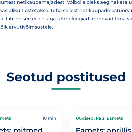
suurtest netikaubamajadest. Võibolla oleks aeg hakata u
sjalikult ostetakse, teha sellest netikaupade ostuorv
a. Lihtne see ei ole, aga tehnoloogiad arenevad täna väg
õik arvutivõimsustele.
Seotud postitused
amets
10 min
Uudised, Raul Eamets
ets: mitmed
Eamets: aprilli