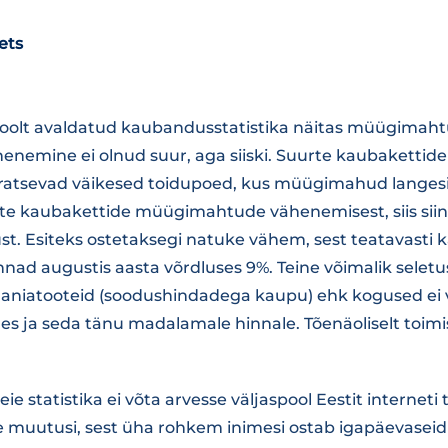
ets
poolt avaldatud kaubandusstatistika näitas müügimah
ähenemine ei olnud suur, aga siiski. Suurte kaubaketti
kiratsevad väikesed toidupoed, kus müügimahud langesi
te kaubakettide müügimahtude vähenemisest, siis siin
st. Esiteks ostetaksegi natuke vähem, sest teatavasti 
nad augustis aasta võrdluses 9%. Teine võimalik seletu
aniatooteid (soodushindadega kaupu) ehk kogused ei 
s ja seda tänu madalamale hinnale. Tõenäoliselt toimis
ie statistika ei võta arvesse väljaspool Eestit interneti 
 muutusi, sest üha rohkem inimesi ostab igapäevasei