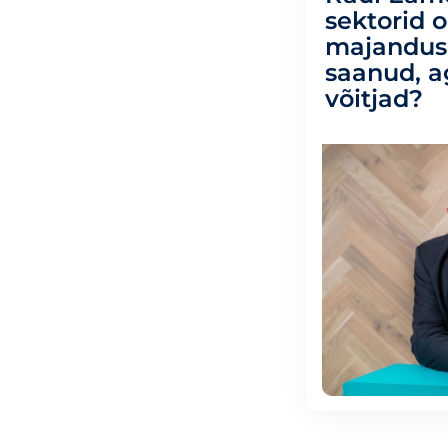
sektorid 
majandus
saanud, a
võitjad?