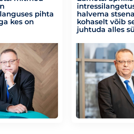
on
intressilangetus
languses pihta
halvema stsen
ga kes on
kohaselt võib s
juhtuda alles s