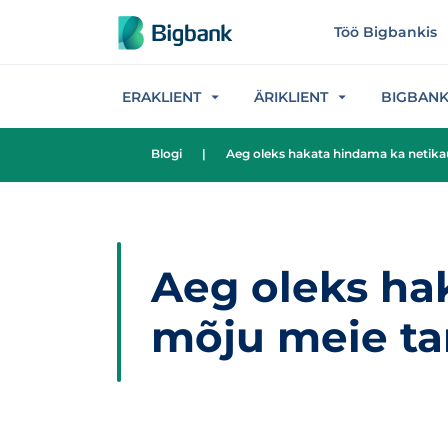
Hüppa sisu juurde
Töö Bigbankis
ERAKLIENT
ÄRIKLIENT
BIGBAN
Blogi
|
Aeg oleks hakata hindama ka netika
Aeg oleks ha
mõju meie tar