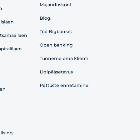
Majanduskool
n
Blogi
islaen
Töö Bigbankis
etsamaa laen
Open banking
pitalilaen
Tunneme oma klienti
Ligipääsetavus
Pettuste ennetamine
aen
liising