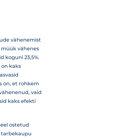
tude vähenemist
de müük vähenes
d koguni 23,5%.
 on kaks
kasvasid
s on, et rohkem
vähenenud, vaid
id kaks efekti
teel ostetud
d tarbekaupu