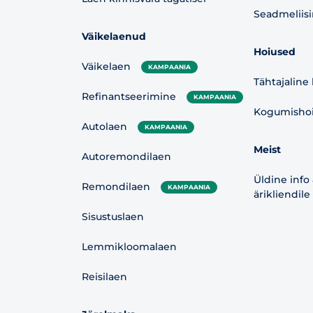
Seadmeliis
Väikelaenud
Hoiused
Väikelaen
KAMPAANIA
Tähtajaline
Refinantseerimine
KAMPAANIA
Kogumishoiu
Autolaen
KAMPAANIA
Meist
Autoremondilaen
Üldine info
Remondilaen
KAMPAANIA
ärikliendile
Sisustuslaen
Lemmikloomalaen
Reisilaen