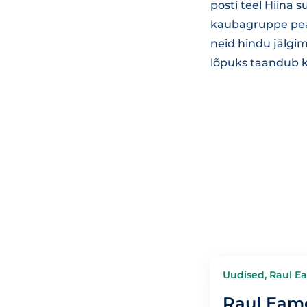
posti teel Hiina 
kaubagruppe peaa
neid hindu jälgim
lõpuks taandub k
Uudised, Raul E
Raul Eam