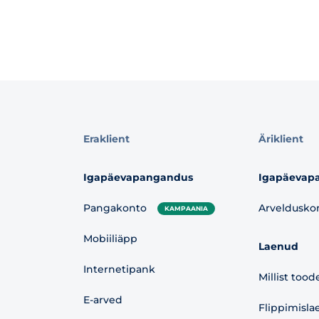
Eraklient
Äriklient
Igapäevapangandus
Igapäevap
Pangakonto
Arveldusko
KAMPAANIA
Mobiiliäpp
Laenud
Internetipank
Millist tood
E-arved
Flippimisla