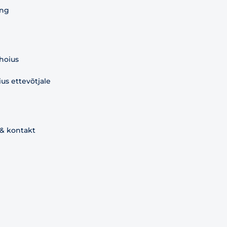
ing
 hoius
s ettevõtjale
 & kontakt