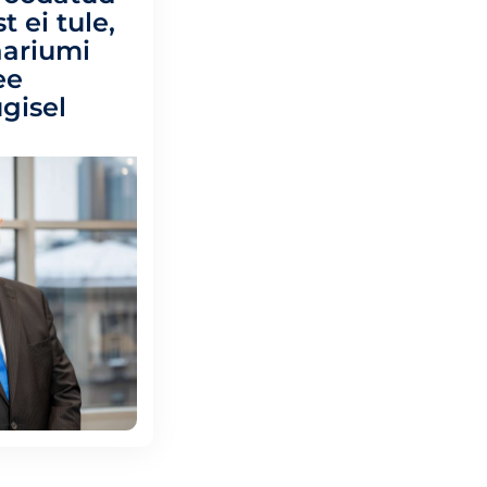
t ei tule,
aariumi
ee
ügisel