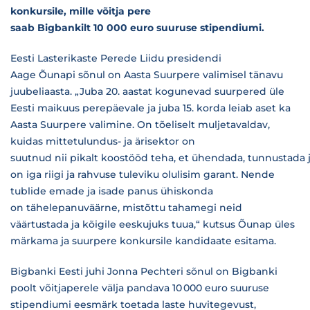
konkursile, mille võitja pere
saab Bigbankilt 10 000 euro suuruse stipendiumi.
Eesti Lasterikaste Perede Liidu presidendi
Aage Õunapi sõnul on Aasta Suurpere valimisel tänavu
juubeliaasta. „Juba 20. aastat kogunevad suurpered üle
Eesti maikuus perepäevale ja juba 15. korda leiab aset ka
Aasta Suurpere valimine. On tõeliselt muljetavaldav,
kuidas mittetulundus- ja ärisektor on
suutnud nii pikalt koostööd teha, et ühendada, tunnustada j
on iga riigi ja rahvuse tuleviku olulisim garant. Nende
tublide emade ja isade panus ühiskonda
on tähelepanuväärne, mistõttu tahamegi neid
väärtustada ja kõigile eeskujuks tuua,“ kutsus Õunap üles
märkama ja suurpere konkursile kandidaate esitama.
Bigbanki Eesti juhi Jonna Pechteri sõnul on Bigbanki
poolt võitjaperele välja pandava 10 000 euro suuruse
stipendiumi eesmärk toetada laste huvitegevust,