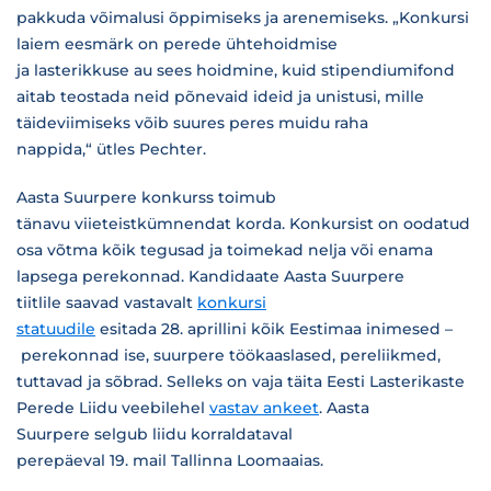
pakkuda võimalusi õppimiseks ja arenemiseks. „Konkursi
laiem eesmärk on perede ühtehoidmise
ja lasterikkuse au sees hoidmine, kuid stipendiumifond
aitab teostada neid põnevaid ideid ja unistusi, mille
täideviimiseks võib suures peres muidu raha
nappida,“ ütles Pechter.
Aasta Suurpere konkurss toimub
tänavu viieteistkümnendat korda. Konkursist on oodatud
osa võtma kõik tegusad ja toimekad nelja või enama
lapsega perekonnad. Kandidaate Aasta Suurpere
tiitlile saavad vastavalt
konkursi
statuudile
esitada 28. aprillini kõik Eestimaa inimesed –
perekonnad ise, suurpere töökaaslased, pereliikmed,
tuttavad ja sõbrad. Selleks on vaja täita Eesti Lasterikaste
Perede Liidu veebilehel
vastav ankeet
. Aasta
Suurpere selgub liidu korraldataval
perepäeval 19. mail Tallinna Loomaaias.