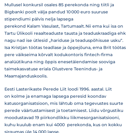
Mullusel konkursil osales 85 perekonda ning tiitli ja
Bigbanki poolt välja pandud 10 000 euro suuruse
stipendiumi pälvis nelja lapsega
perekond Kalam Vasulast, Tartumaalt.
Nii ema kui isa on
Tartu Ülikooli reaalteaduste tausta ja teaduskraadiga ehk
nagu nad ise ütlesid „hariduse ja teaduspõhisuse usku“.
Isa Kristjan töötas teadlase ja õppejõuna, ema Brit töötas
pere väikseima kõrvalt kodukontoris fintech-firma
analüütikuna ning õppis enesetäiendamise sooviga
taimekasvatuse eriala Olustvere Teenindus- ja
Maamajanduskoolis.
Eesti Lasterikaste Perede Liit loodi 1996. aastal. Liit
on kolme ja enamaga lapsega peresid koondav
katusorganisatsioon, mis lähtub oma tegevustes suurte
perede väärtustamisest ja toetamisest. Liidu võrgustiku
moodustavad 19 piirkondlikku liikmesorganisatsiooni,
kuhu kuulub enam kui 4000 perekonda, kus on kokku
sirgumas üle 14 000 lapse.