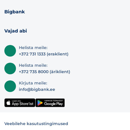
Bigbank
Vajad abi
Helista meile:
+372 731 1333 (eraklient)
Helista meile:
+372 735 8000 (äriklient)
Kirjuta meile:
info@bigbank.ee
Veebilehe kasutustingimused