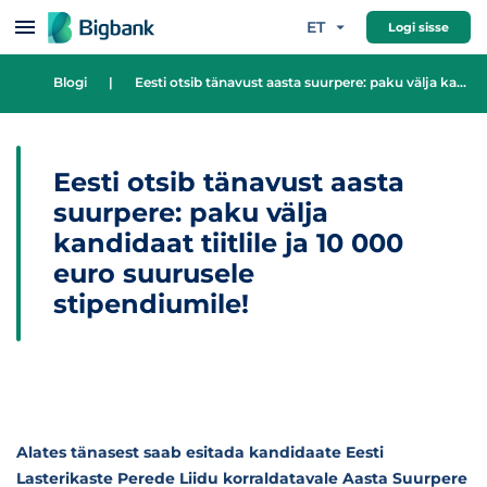
Hüppa sisu juurde
ET
Logi sisse
Blogi
|
Eesti otsib tänavust aasta suurpere: paku välja kandidaat tiitlile ja 10 000 euro suurusele stipendiumile!
Eesti otsib tänavust aasta
suurpere: paku välja
kandidaat tiitlile ja 10 000
euro suurusele
stipendiumile!
Alates tänasest saab esitada kandidaate Eesti
Lasterikaste Perede Liidu korraldatavale Aasta Suurpere