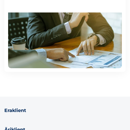
Eraklient
Äriklient