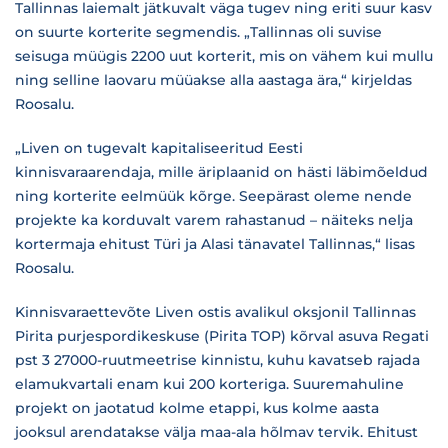
Tallinnas laiemalt jätkuvalt väga tugev ning eriti suur kasv
on suurte korterite segmendis. „Tallinnas oli suvise
seisuga müügis 2200 uut korterit, mis on vähem kui mullu
ning selline laovaru müüakse alla aastaga ära,“ kirjeldas
Roosalu.
„Liven on tugevalt kapitaliseeritud Eesti
kinnisvaraarendaja, mille äriplaanid on hästi läbimõeldud
ning korterite eelmüük kõrge. Seepärast oleme nende
projekte ka korduvalt varem rahastanud – näiteks nelja
kortermaja ehitust Türi ja Alasi tänavatel Tallinnas,“ lisas
Roosalu.
Kinnisvaraettevõte Liven ostis avalikul oksjonil Tallinnas
Pirita purjespordikeskuse (Pirita TOP) kõrval asuva Regati
pst 3 27000-ruutmeetrise kinnistu, kuhu kavatseb rajada
elamukvartali enam kui 200 korteriga. Suuremahuline
projekt on jaotatud kolme etappi, kus kolme aasta
jooksul arendatakse välja maa-ala hõlmav tervik. Ehitust