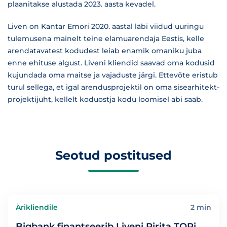
plaanitakse alustada 2023. aasta kevadel.
Liven on Kantar Emori 2020. aastal läbi viidud uuringu
tulemusena mainelt teine elamuarendaja Eestis, kelle
arendatavatest kodudest leiab enamik omaniku juba
enne ehituse algust. Liveni kliendid saavad oma kodusid
kujundada oma maitse ja vajaduste järgi. Ettevõte eristub
turul sellega, et igal arendusprojektil on oma sisearhitekt-
projektijuht, kellelt koduostja kodu loomisel abi saab.
Seotud postitused
Ärikliendile
2 min
Bigbank finantseerib Liveni Pirita TOPi