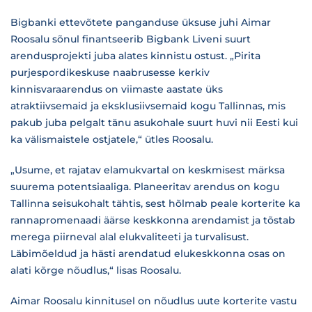
Bigbanki ettevõtete panganduse üksuse juhi Aimar
Roosalu sõnul finantseerib Bigbank Liveni suurt
arendusprojekti juba alates kinnistu ostust. „Pirita
purjespordikeskuse naabrusesse kerkiv
kinnisvaraarendus on viimaste aastate üks
atraktiivsemaid ja eksklusiivsemaid kogu Tallinnas, mis
pakub juba pelgalt tänu asukohale suurt huvi nii Eesti kui
ka välismaistele ostjatele,“ ütles Roosalu.
„Usume, et rajatav elamukvartal on keskmisest märksa
suurema potentsiaaliga. Planeeritav arendus on kogu
Tallinna seisukohalt tähtis, sest hõlmab peale korterite ka
rannapromenaadi äärse keskkonna arendamist ja tõstab
merega piirneval alal elukvaliteeti ja turvalisust.
Läbimõeldud ja hästi arendatud elukeskkonna osas on
alati kõrge nõudlus,“ lisas Roosalu.
Aimar Roosalu kinnitusel on nõudlus uute korterite vastu