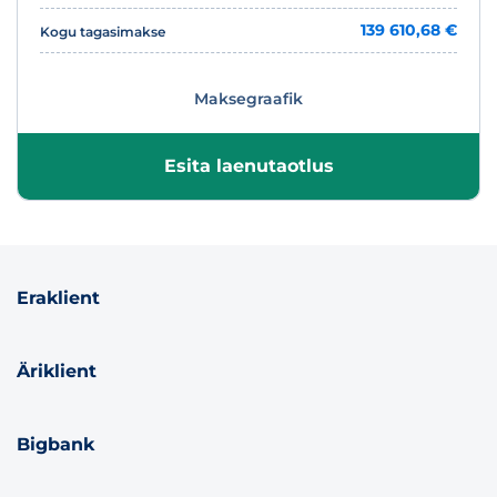
139 610,68 €
Kogu tagasimakse
Maksegraafik
Esita laenutaotlus
Eraklient
Äriklient
Bigbank