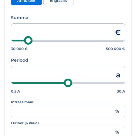
Annuiteet
Erigraafik
Summa
€
30 000 €
500 000 €
Periood
a
0,5 A
30 A
Intressimäär
%
Euribor (6 kuud)
%