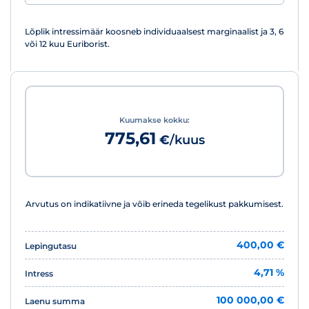
Lõplik intressimäär koosneb individuaalsest marginaalist ja 3, 6
või 12 kuu Euriborist.
Kuumakse kokku:
775,61
€
/kuus
Arvutus on indikatiivne ja võib erineda tegelikust pakkumisest.
400,00 €
Lepingutasu
4,71 %
Intress
100 000,00 €
Laenu summa