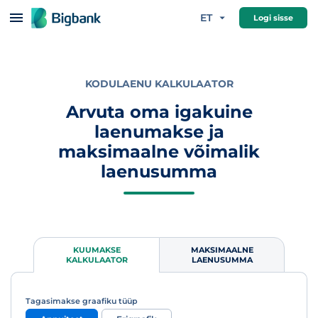
Hüppa sisu juurde
ET
Logi sisse
KODULAENU KALKULAATOR
Arvuta oma igakuine
laenumakse ja
maksimaalne võimalik
laenusumma
KUUMAKSE
MAKSIMAALNE
KALKULAATOR
LAENUSUMMA
Tagasimakse graafiku tüüp