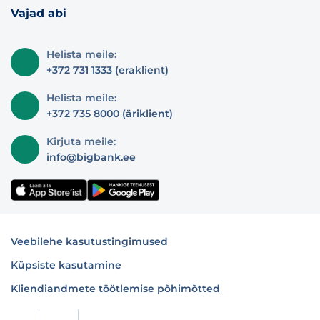
Vajad abi
Helista meile:
+372 731 1333 (eraklient)
Helista meile:
+372 735 8000 (äriklient)
Kirjuta meile:
info@bigbank.ee
Veebilehe kasutustingimused
Küpsiste kasutamine
Kliendiandmete töötlemise põhimõtted