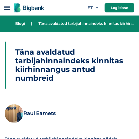
Hüppa sisu juurde
ET
Logi sisse
Blogi
|
Täna avaldatud tarbijahinnaindeks kinnitas kiirhinnangus antud numbreid
Täna avaldatud
tarbijahinnaindeks kinnitas
kiirhinnangus antud
numbreid
Raul Eamets