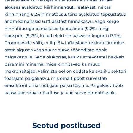
Täna avaldatud tarbijahinnaindeks kinnitas nädala
alguses avaldatud kiirhinnangut. Teatavasti näitas
kiirhinnang 6,2% hinnatõusu, täna avaldatud täpsustatud
andmed näitasid 6,1% aastast hinnakasvu. Väga kõrge
hinnatõusuga panustasid toiduained (9,2%) ning
transport (9,7%), kulud elektrile kasvasid koguni (13,2%).
Prognoosida võib, et ligi 6% inflatsioon tekitab järgmise
aasta alguses väga suure surve tööandjate poolt
palgakasvule. Seda olukorras, kus ka ettevõtetel hakkab
paremini minema, mida kinnitavad ka muud
makronäitajad. Valimiste eel on oodata ka avaliku sektori
töötajate palgakasvu, mis omalt poolt survestab
erasektorit oma töötajate palku tõstma. Palgakasv toob
kaasa täiendava nõudluse ja uue surve hinnatõusule.
Seotud postitused