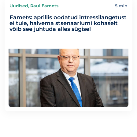
Uudised, Raul Eamets
5 min
Eamets: aprillis oodatud intressilangetust
ei tule, halvema stsenaariumi kohaselt
võib see juhtuda alles sügisel