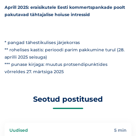
Aprill 2025: eraisikutele Eesti kommertspankade poolt
pakutavad tähtajalise hoiuse intressid
* pangad tähestikulises järjekorras
** rohelises kastis: perioodi parim pakkumine turul (28.
aprilli 2025 seisuga)
*** punase kirjaga: muutus protsendipunktides
võrreldes 27. märtsiga 2025
Seotud postitused
Uudised
5 min