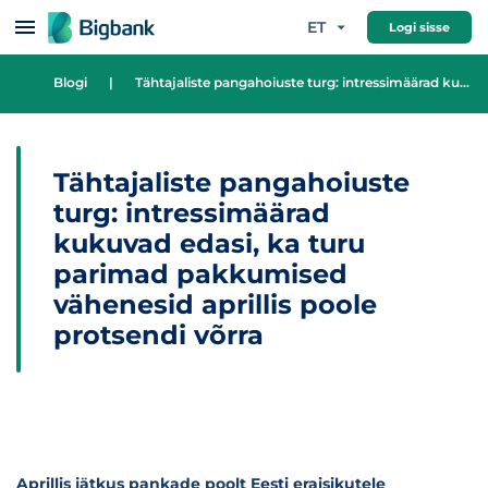
Hüppa sisu juurde
ET
Logi sisse
Blogi
|
Tähtajaliste pangahoiuste turg: intressimäärad kukuvad edasi, ka turu parimad pakkumised vähenesid aprillis poole protsendi võrra
Tähtajaliste pangahoiuste
turg: intressimäärad
kukuvad edasi, ka turu
parimad pakkumised
vähenesid aprillis poole
protsendi võrra
Aprillis jätkus pankade poolt Eesti eraisikutele