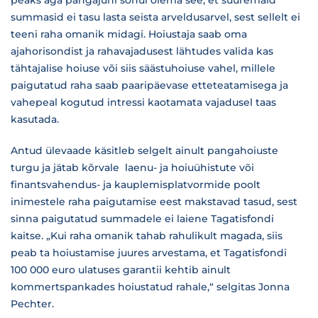
peaks aga pangajuhi sõnul olema see, et suuremaid
summasid ei tasu lasta seista arveldusarvel, sest sellelt ei
teeni raha omanik midagi. Hoiustaja saab oma
ajahorisondist ja rahavajadusest lähtudes valida kas
tähtajalise hoiuse või siis säästuhoiuse vahel, millele
paigutatud raha saab paaripäevase etteteatamisega ja
vahepeal kogutud intressi kaotamata vajadusel taas
kasutada.
Antud ülevaade käsitleb selgelt ainult pangahoiuste
turgu ja jätab kõrvale laenu- ja hoiuühistute või
finantsvahendus- ja kauplemisplatvormide poolt
inimestele raha paigutamise eest makstavad tasud, sest
sinna paigutatud summadele ei laiene Tagatisfondi
kaitse. „Kui raha omanik tahab rahulikult magada, siis
peab ta hoiustamise juures arvestama, et Tagatisfondi
100 000 euro ulatuses garantii kehtib ainult
kommertspankades hoiustatud rahale,“ selgitas Jonna
Pechter.