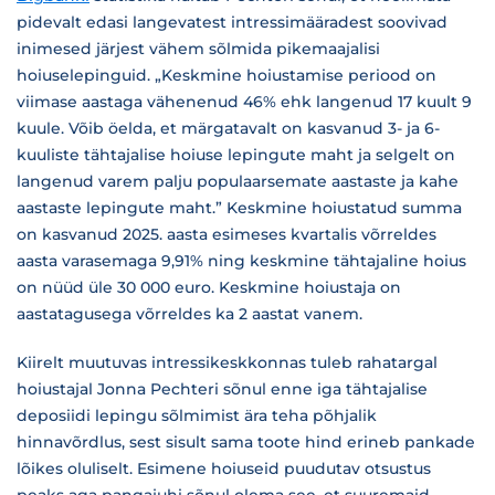
pidevalt edasi langevatest intressimääradest soovivad
inimesed järjest vähem sõlmida pikemaajalisi
hoiuselepinguid. „Keskmine hoiustamise periood on
viimase aastaga vähenenud 46% ehk langenud 17 kuult 9
kuule. Võib öelda, et märgatavalt on kasvanud 3- ja 6-
kuuliste tähtajalise hoiuse lepingute maht ja selgelt on
langenud varem palju populaarsemate aastaste ja kahe
aastaste lepingute maht.” Keskmine hoiustatud summa
on kasvanud 2025. aasta esimeses kvartalis võrreldes
aasta varasemaga 9,91% ning keskmine tähtajaline hoius
on nüüd üle 30 000 euro. Keskmine hoiustaja on
aastatagusega võrreldes ka 2 aastat vanem.
Kiirelt muutuvas intressikeskkonnas tuleb rahatargal
hoiustajal Jonna Pechteri sõnul enne iga tähtajalise
deposiidi lepingu sõlmimist ära teha põhjalik
hinnavõrdlus, sest sisult sama toote hind erineb pankade
lõikes oluliselt. Esimene hoiuseid puudutav otsustus