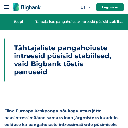
Hüppa sisu juurde
ET
Logi sisse
Blogi
|
Tähtajaliste pangahoiuste intressid püsisid stabiilsed, vaid Bigbank tõstis panuseid
Tähtajaliste pangahoiuste
intressid püsisid stabiilsed,
vaid Bigbank tõstis
panuseid
Eilne Euroopa Keskpanga nõukogu otsus jätta
baasintressimäärad samaks loob järgmisteks kuudeks
eelduse ka pangahoiuste intressimäärade püsimiseks