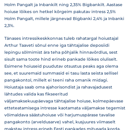
Holm Pangalt ja Inbankilt ning 2,35% Bigbankilt. Aastase
hoiuse lõikes on hetkel kõrgeim pakutav intress 2,5%
Holm Pangalt, millele järgnevad Bigbanki 2,4% ja Inbanki
2,3%.
Tänases intressikeskkonnas tuleb rahatargal hoiustajal
Arthur Taaveti sõnul enne iga tähtajalise deposiidi
lepingu sõlmimist ära teha põhjalik hinnavõrdlus, sest
sisult sama toote hind erineb pankade lõikes oluliselt.
Esimene hoiuseid puudutav otsustus peaks aga olema
see, et suuremaid summasid ei tasu lasta seista sellisel
pangakontol, millelt ei teeni raha omanik midagi.
Hoiustaja saab oma ajahorisondist ja rahavajadusest
lähtudes valida kas fikseeritud
väljamaksekuupäevaga tähtajalise hoiuse, kolmepäevase
etteteatamisega intresse kaotamata väljamakse tegemist
võimaldava säästuhoiuse või harjumuspärase tavalise
pangakonto (arveldusarve) vahel, kusjuures viimaselt
makstav intress erineb Eesti pankades mitusada korda.