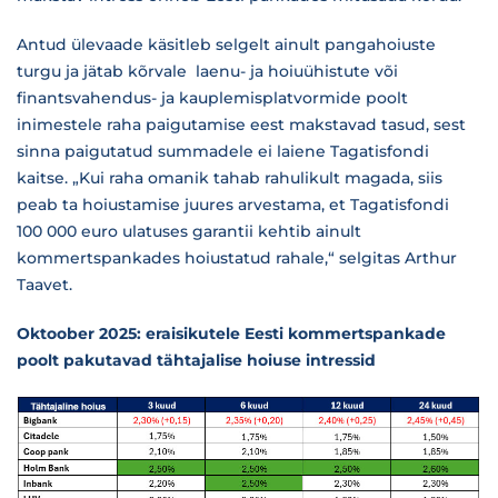
Antud ülevaade käsitleb selgelt ainult pangahoiuste
turgu ja jätab kõrvale laenu- ja hoiuühistute või
finantsvahendus- ja kauplemisplatvormide poolt
inimestele raha paigutamise eest makstavad tasud, sest
sinna paigutatud summadele ei laiene Tagatisfondi
kaitse. „Kui raha omanik tahab rahulikult magada, siis
peab ta hoiustamise juures arvestama, et Tagatisfondi
100 000 euro ulatuses garantii kehtib ainult
kommertspankades hoiustatud rahale,“ selgitas Arthur
Taavet.
Oktoober 2025: eraisikutele Eesti kommertspankade
poolt pakutavad tähtajalise hoiuse intressid