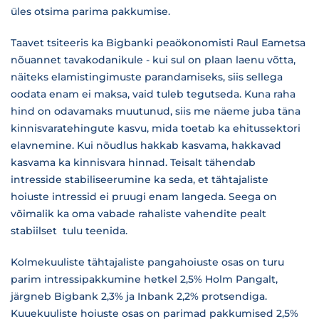
üles otsima parima pakkumise.
Taavet tsiteeris ka Bigbanki peaökonomisti Raul Eametsa
nõuannet tavakodanikule - kui sul on plaan laenu võtta,
näiteks elamistingimuste parandamiseks, siis sellega
oodata enam ei maksa, vaid tuleb tegutseda. Kuna raha
hind on odavamaks muutunud, siis me näeme juba täna
kinnisvaratehingute kasvu, mida toetab ka ehitussektori
elavnemine. Kui nõudlus hakkab kasvama, hakkavad
kasvama ka kinnisvara hinnad. Teisalt tähendab
intresside stabiliseerumine ka seda, et tähtajaliste
hoiuste intressid ei pruugi enam langeda. Seega on
võimalik ka oma vabade rahaliste vahendite pealt
stabiilset tulu teenida.
Kolmekuuliste tähtajaliste pangahoiuste osas on turu
parim intressipakkumine hetkel 2,5% Holm Pangalt,
järgneb Bigbank 2,3% ja Inbank 2,2% protsendiga.
Kuuekuuliste hoiuste osas on parimad pakkumised 2,5%