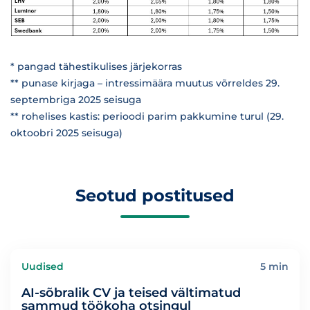
* pangad tähestikulises järjekorras
** punase kirjaga – intressimäära muutus võrreldes 29.
septembriga 2025 seisuga
** rohelises kastis: perioodi parim pakkumine turul (29.
oktoobri 2025 seisuga)
Seotud postitused
Uudised
5 min
AI-sõbralik CV ja teised vältimatud
sammud töökoha otsingul