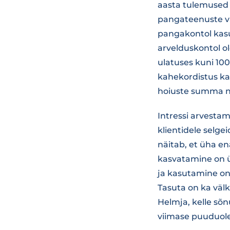
aasta tulemused k
pangateenuste va
pangakontol kasu
arvelduskontol ol
ulatuses kuni 10
kahekordistus ka
hoiuste summa ni
Intressi arvesta
klientidele selge
näitab, et üha e
kasvatamine on 
ja kasutamine on 
Tasuta on ka väl
Helmja, kelle sõ
viimase puuduole