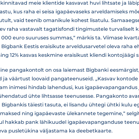
innitavad meie klientide kasvavat huvi lihtsate ja läbi
stu, kus raha ei seisa igapäevaseks arveldamiseks mõ
tult, vaid teenib omanikule kohest lisatulu. Samaaegse
ev raha vastavalt tagatisfondi tingimustele turvaliselt 
0 000 euro suuruses summas,“ märkis ta. Viimase kvart
 Bigbank Eestis eraisikute arveldusarvetel oleva raha 
ng 12% kasvas keskmine eraisikust kliendi kontojääg
mine pangakontolt on osa laiemast Bigbanki eesmärgis
id ja väärtust loovaid pangateenuseid. „Kasvav kontode
nam inimesi hindab lahendusi, kus igapäevapangandus 
ühendatud ühte lihtsasse teenusesse. Pangakonto av
Bigbankis täiesti tasuta, ei lisandu ühtegi ühtki kulu 
kmaksed ning igapäevaste ülekannete tegemine,“ selgit
nul hakkab pank lähikuudel igapäevapanganduse teenu
va pusletükina väljastama ka deebetkaarte.