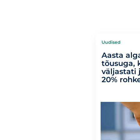
Uudised
Aasta alga
tõusuga, 
väljastati 
20% roh