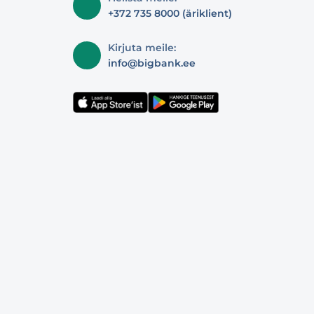
+372 735 8000 (äriklient)
Kirjuta meile:
info@bigbank.ee