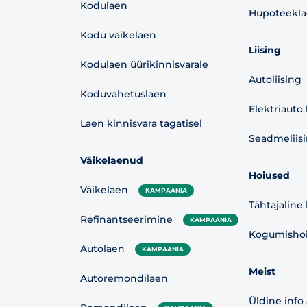
Kodulaen
Hüpoteekl
Kodu väikelaen
Liising
Kodulaen üürikinnisvarale
Autoliising
Koduvahetuslaen
Elektriauto 
Laen kinnisvara tagatisel
Seadmeliis
Väikelaenud
Hoiused
Väikelaen
KAMPAANIA
Tähtajaline
Refinantseerimine
KAMPAANIA
Kogumishoiu
Autolaen
KAMPAANIA
Meist
Autoremondilaen
Üldine info