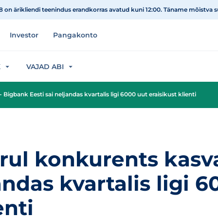
08 on ärikliendi teenindus erandkorras avatud kuni 12:00. Täname mõistva 
Investor
Pangakonto
K
VAJAD ABI
gbank Eesti sai neljandas kvartalis ligi 6000 uut eraisikust klienti
ul konkurents kasv
andas kvartalis ligi 
enti