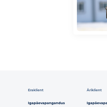
Eraklient
Äriklient
Igapäevapangandus
Igapäevap