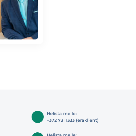
Helista meile:
+372 731 1333 (eraklient)
Helista meile: