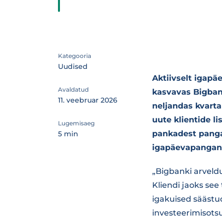
Kategooria
Uudised
Aktiivselt igap
Avaldatud
kasvavas Bigbank
11. veebruar 2026
neljandas kvarta
uute klientide l
Lugemisaeg
pankadest pangak
5 min
igapäevapangand
„Bigbanki arveldu
Kliendi jaoks see
igakuised säästud
investeerimisotsu