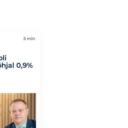
5 min
li
õhjal 0,9%