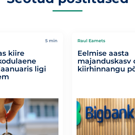
5 min
Raul Eamets
s kiire
Eelmise aasta
kodulaene
majanduskasv o
jaanuaris ligi
kiirhinnangu p
kem