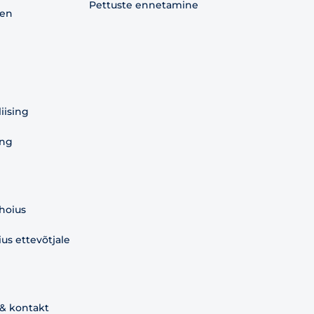
Pettuste ennetamine
aen
liising
ing
 hoius
s ettevõtjale
 & kontakt