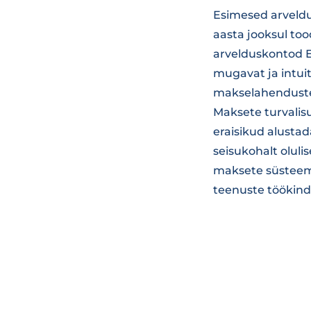
Esimesed arveldus
aasta jooksul too
arvelduskontod Ee
mugavat ja intui
makselahenduste v
Maksete turvalisu
eraisikud alusta
seisukohalt olul
maksete süsteemi
teenuste töökindl