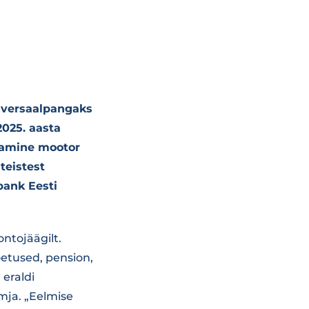
iversaalpangaks
2025. aasta
Peamine mootor
teistest
bank Eesti
ntojäägilt.
oetused, pension,
 eraldi
mja. „Eelmise