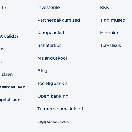
Investorile
KKK
nto
Partnerpakkumised
Tingimused
Kampaaniad
Hinnakiri
et valida?
Rahatarkus
Turvalisus
en
Majanduskool
n
Blogi
islaen
Töö Bigbankis
etsamaa laen
Open banking
pitalilaen
Tunneme oma klienti
Ligipääsetavus