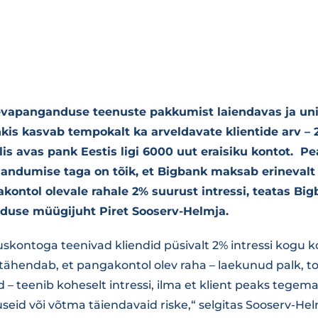
äevapanganduse teenuste pakkumist laiendavas ja un
is kasvab tempokalt ka arveldavate klientide arv – 
lis avas pank Eestis ligi 6000 uut eraisiku kontot. 
isandumise taga on tõik, et Bigbank maksab erinevalt 
ontol olevale rahale 2% suurust intressi, teatas Big
use müügijuht Piret Sooserv-Helmja.
skontoga teenivad kliendid püsivalt 2% intressi kogu ko
 tähendab, et pangakontol olev raha – laekunud palk, t
 – teenib koheselt intressi, ilma et klient peaks tegema
seid või võtma täiendavaid riske,“ selgitas Sooserv-Hel