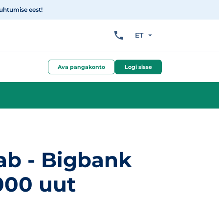
suhtumise eest!
ET
Ava pangakonto
Logi sisse
ab - Bigbank
6000 uut