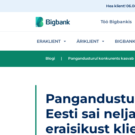
Hüppa sisu juurde
Hea klient! 06.
Töö Bigbankis
ERAKLIENT
ÄRIKLIENT
BIGBAN
Blogi
|
Pangandusturul konkurents kasvab - Bi
Pangandustur
Eesti sai nelj
eraisikust kli