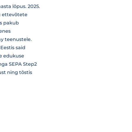
asta lõpus. 2025.
g ettevõtete
is pakub
ienes
ay teenustele.
Eestis said
se edukuse
panga SEPA Step2
t ning tõstis