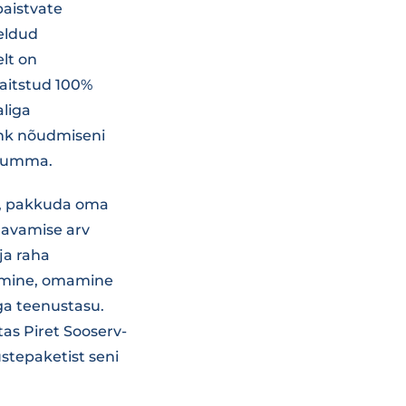
paistvate
eldud
lt on
kaitstud 100%
aliga
ehk nõudmiseni
i summa.
t, pakkuda oma
 avamise arv
ja raha
amine, omamine
ega teenustasu.
as Piret Sooserv-
stepaketist seni