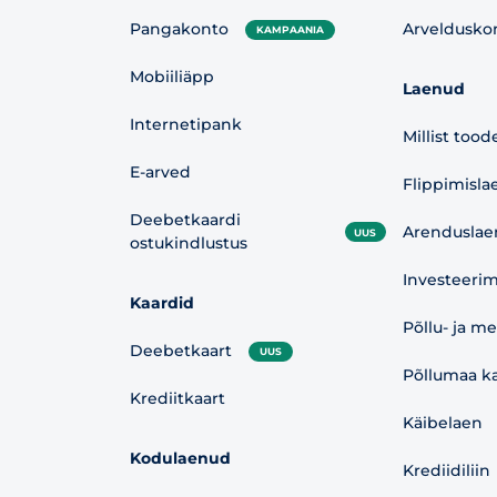
Pangakonto
Arveldusko
KAMPAANIA
Mobiiliäpp
Laenud
Internetipank
Millist tood
E-arved
Flippimisla
Deebetkaardi
Arenduslae
UUS
ostukindlustus
Investeerim
Kaardid
Põllu- ja m
Deebetkaart
UUS
Põllumaa ka
Krediitkaart
Käibelaen
Kodulaenud
Krediidiliin