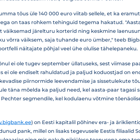
ma tõus üle 140 000 euro viitab sellele, et ka eramute
itega on taas rohkem tehinguid tegema hakatud. "Aasta 
t väiksemad järelturu korterid ning keskmine laenus
diku võrra väiksem, saja tuhande euro ümber," teeb Bigb
rtfelli näitajate põhjal veel ühe olulise tähelepaneku.
nul ei ole tugev september üllatuseks, sest viimase paa
ei ole endiselt rahuldatud ja paljud koduostjad on endi
, kevadise piirnormide leevendamise ja sissetulekute t
le täna mõelda ka paljud need, kel aasta-paar tagasi s
tab Pechter segmendile, kel kodulaenu võtmine tõenäolis
.bigbank.ee
) on Eesti kapitalil põhinev era- ja äriklient
unud pank, millel on lisaks tegevusele Eestis filiaalid 
Bulgaarias ning mis pakub piiriülese teenusena oma too