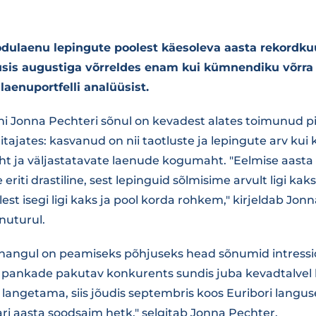
odulaenu lepingute poolest käesoleva aasta rekordku
is augustiga võrreldes enam kui kümnendiku võrra 1
laenuportfelli analüüsist.
uhi Jonna Pechteri sõnul on kevadest alates toimunud 
näitajates: kasvanud on nii taotluste ja lepingute arv ku
t ja väljastatavate laenude kogumaht. "Eelmise aast
 eriti drastiline, sest lepinguid sõlmisime arvult ligi ka
t isegi ligi kaks ja pool korda rohkem," kirjeldab Jon
nuturul.
nnangul on peamiseks põhjuseks head sõnumid intressi
 pankade pakutav konkurents sundis juba kevadtalvel
langetama, siis jõudis septembris koos Euribori langu
ri aasta soodsaim hetk," selgitab Jonna Pechter.