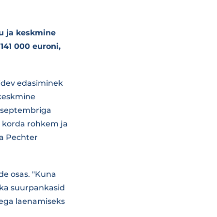
u ja keskmine
41 000 euroni,
pidev edasiminek
i keskmine
a septembriga
ks korda rohkem ja
na Pechter
de osas. "Kuna
 ka suurpankasid
sega laenamiseks