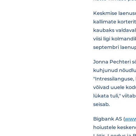
Keskmise laenusum
kallimate korter
kaubaks valdaval
viisi ligi kolman
septembri laenupo
Jonna Pechteri sõ
kuhjunud nõudlus 
"Intressilanguse
võivad uuele kodu
lükata tuli," vii
seisab.
Bigbank AS (
www
hoiustele keskend
Lätis, Leedus ja 