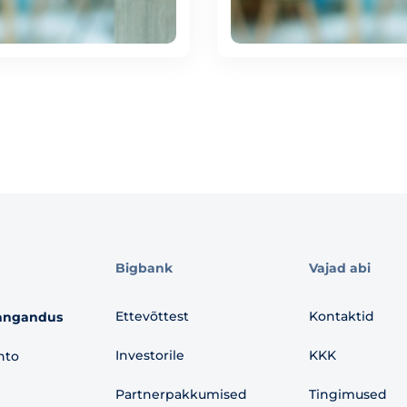
Bigbank
Vajad abi
Ettevõttest
Kontaktid
angandus
Investorile
KKK
nto
Partnerpakkumised
Tingimused