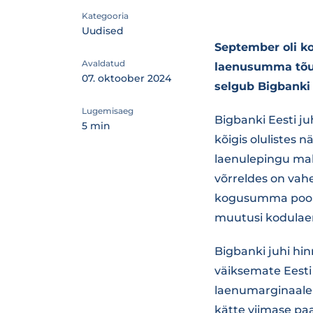
Kategooria
Uudised
September oli k
Avaldatud
laenusumma tõus
07. oktoober 2024
selgub Bigbanki 
Lugemisaeg
Bigbanki Eesti j
5 min
kõigis olulistes 
laenulepingu mah
võrreldes on vahe
kogusumma pooles
muutusi kodulae
Bigbanki juhi hi
väiksemate Eesti
laenumarginaale 
kätte viimase paa