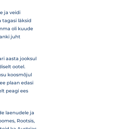
 ja veidi
tagasi läksid
umma oli kuude
anki juht
ri aasta jooksul
selt ootel.
õusu koosmõjul
ee plaan edasi
elt peagi ees
ide laenudele ja
Soomes, Rootsis,
teid ka Austrias,