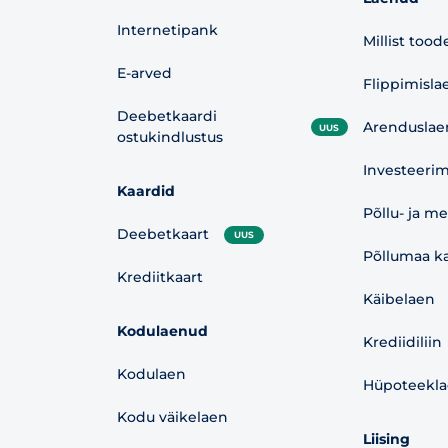
Internetipank
Millist tood
E-arved
Flippimisla
Deebetkaardi
Arenduslae
UUS
ostukindlustus
Investeerim
Kaardid
Põllu- ja m
Deebetkaart
UUS
Põllumaa ka
Krediitkaart
Käibelaen
Kodulaenud
Krediidiliin
Kodulaen
Hüpoteekl
Kodu väikelaen
Liising