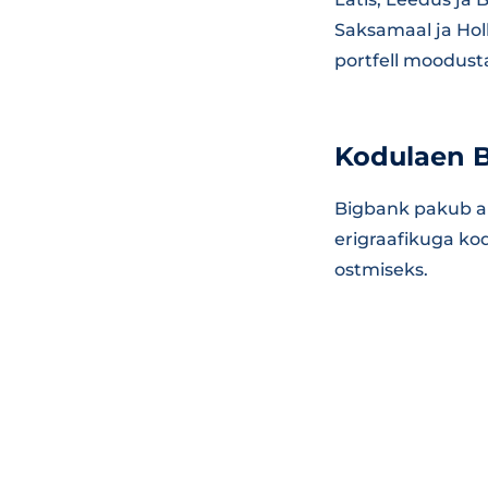
Saksamaal ja Holl
portfell moodusta
Kodulaen B
Bigbank pakub ai
erigraafikuga ko
ostmiseks.