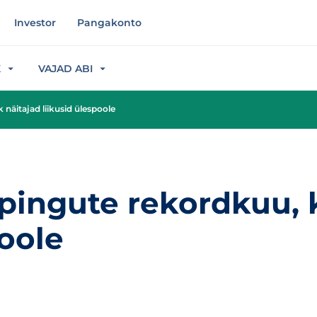
Investor
Pangakonto
K
VAJAD ABI
näitajad liikusid ülespoole
pingute rekordkuu, k
poole