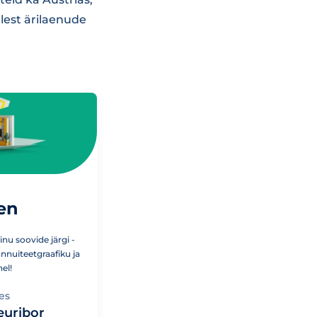
llest ärilaenude
en
nu soovide järgi -
annuiteetgraafiku ja
el!
es
euribor