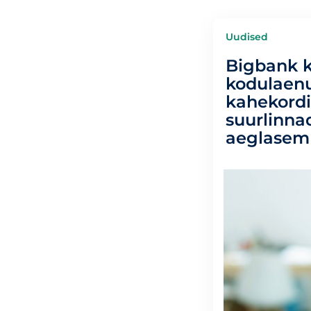
Uudised
Bigbank k
kodulaenu
kahekordi
suurlinna
aeglasem