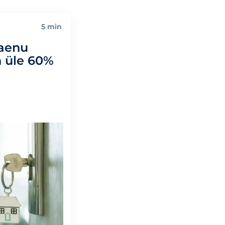
5 min
laenu
n üle 60%