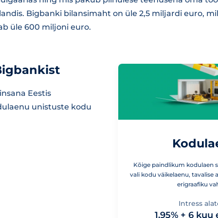
andis. Bigbanki bilansimaht on üle 2,5 miljardi euro, mi
b üle 600 miljoni euro.
igbankist
nsana Eestis
dulaenu unistuste kodu
Kodula
Kõige paindlikum kodulaen si
vali kodu väikelaenu, tavalise 
erigraafiku vah
Intress alat
1,95% + 6 kuu 