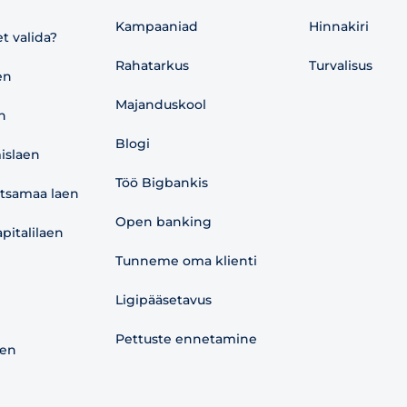
Kampaaniad
Hinnakiri
et valida?
Rahatarkus
Turvalisus
en
Majanduskool
n
Blogi
islaen
Töö Bigbankis
etsamaa laen
Open banking
pitalilaen
Tunneme oma klienti
Ligipääsetavus
Pettuste ennetamine
aen