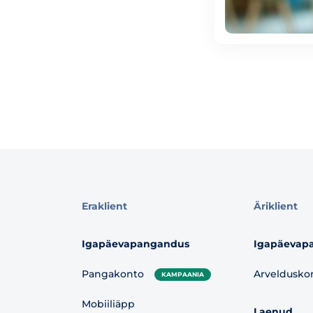
Eraklient
Äriklient
Igapäevapangandus
Igapäevap
Pangakonto
Arveldusko
KAMPAANIA
Mobiiliäpp
Laenud