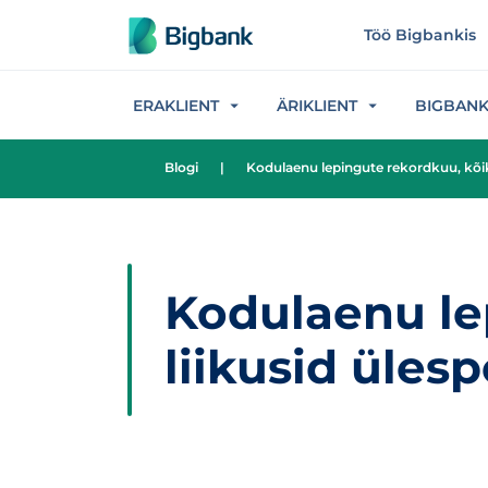
Hüppa sisu juurde
Töö Bigbankis
ERAKLIENT
ÄRIKLIENT
BIGBAN
Blogi
|
Kodulaenu lepingute rekordkuu, kõik 
Kodulaenu le
liikusid üles