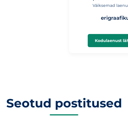
Väiksemad laen
erigraafik
Kodulaenust lä
Seotud postitused