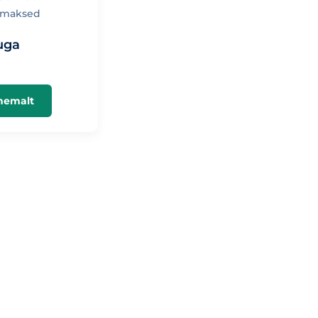
umaksed
uga
hemalt