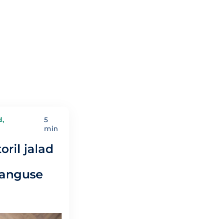
d,
5
min
oril jalad
 languse