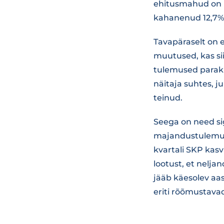
ehitusmahud on h
kahanenud 12,7%
Tavapäraselt on 
muutused, kas sii
tulemused paraku 
näitaja suhtes, j
teinud.
Seega on need s
majandustulemust
kvartali SKP kas
lootust, et nelja
jääb käesolev aa
eriti rõõmustava