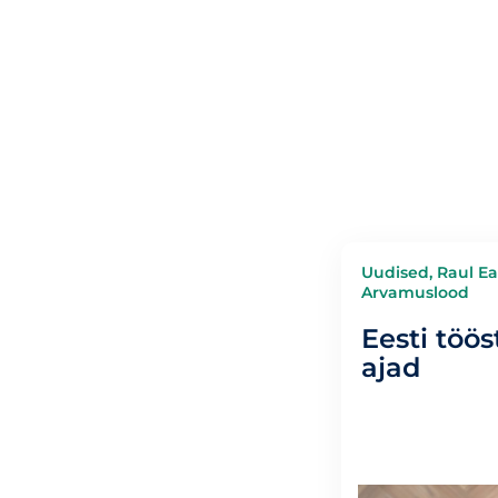
Uudised, Raul E
Arvamuslood
Eesti töös
ajad