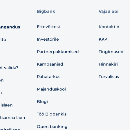
Bigbank
Vajad abi
Ettevõttest
Kontaktid
angandus
Investorile
KKK
nto
Partnerpakkumised
Tingimused
Kampaaniad
Hinnakiri
et valida?
Rahatarkus
Turvalisus
en
Majanduskool
n
Blogi
islaen
Töö Bigbankis
etsamaa laen
Open banking