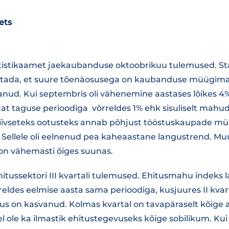
ets
tistikaamet jaekaubanduse oktoobrikuu tulemused. Sta
letada, et suure tõenäosusega on kaubanduse müügi
nud. Kui septembris oli vähenemine aastases lõikes 4%, 
t taguse perioodiga võrreldes 1% ehk sisuliselt mahud
iivseteks ootusteks annab põhjust tööstuskaupade 
Sellele oli eelnenud pea kaheaastane langustrend. Muut
on vähemasti õiges suunas.
ehitussektori III kvartali tulemused. Ehitusmahu indek
rreldes eelmise aasta sama perioodiga, kusjuures II kvart
gus on kasvanud. Kolmas kvartal on tavapäraselt kõige 
el ole ka ilmastik ehitustegevuseks kõige sobilikum. Kui 