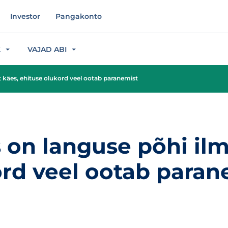
Investor
Pangakonto
K
VAJAD ABI
 käes, ehituse olukord veel ootab paranemist
on languse põhi ilms
ord veel ootab paran