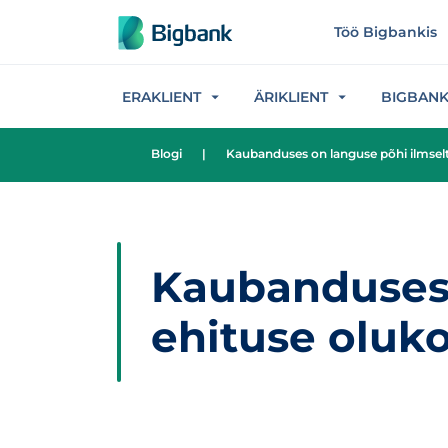
Hüppa sisu juurde
Töö Bigbankis
ERAKLIENT
ÄRIKLIENT
BIGBAN
Blogi
|
Kaubanduses on languse põhi ilmselt
Kaubanduses 
ehituse oluk