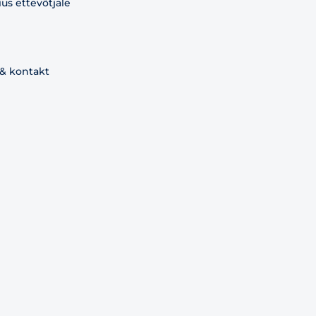
s ettevõtjale
 & kontakt