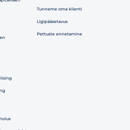
pitalilaen
Tunneme oma klienti
Ligipääsetavus
Pettuste ennetamine
aen
liising
ing
 hoius