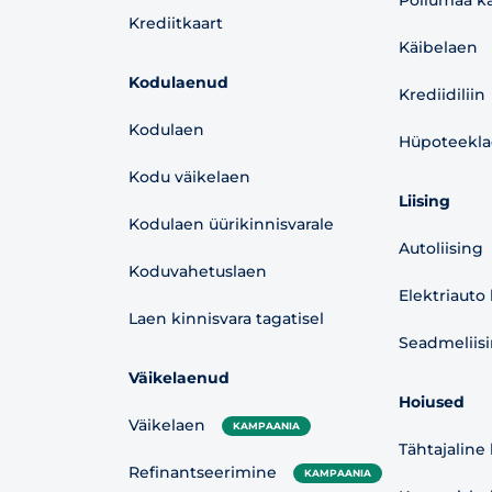
Põllumaa ka
Krediitkaart
Käibelaen
Kodulaenud
Krediidiliin
Kodulaen
Hüpoteekl
Kodu väikelaen
Liising
Kodulaen üürikinnisvarale
Autoliising
Koduvahetuslaen
Elektriauto 
Laen kinnisvara tagatisel
Seadmeliis
Väikelaenud
Hoiused
Väikelaen
KAMPAANIA
Tähtajaline
Refinantseerimine
KAMPAANIA