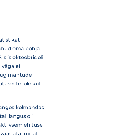
tistikat
mahud oma põhja
siis oktoobris oli
 väga ei
müügimahtude
used ei ole küll
s langes kolmandas
ali langus oli
aktiivsem ehituse
vaadata, millal