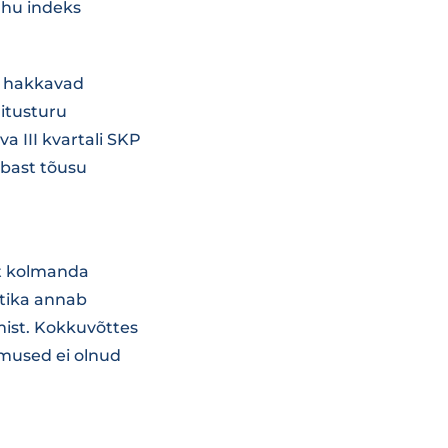
ahu indeks
es hakkavad
hitusturu
a III kvartali SKP
abast tõusu
et kolmanda
stika annab
mist. Kokkuvõttes
emused ei olnud