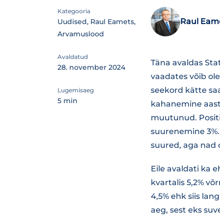
Kategooria
Raul Eam
Uudised, Raul Eamets,
Arvamuslood
Avaldatud
Täna avaldas Sta
28. november 2024
vaadates võib o
seekord kätte saa
Lugemisaeg
5 min
kahanemine aasta
muutunud. Posit
suurenemine 3%. 
suured, aga nad 
Eile avaldati ka 
kvartalis 5,2% võ
4,5% ehk siis lan
aeg, sest eks suv