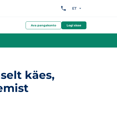
ET
Ava pangakonto
Logi sisse
elt käes,
emist