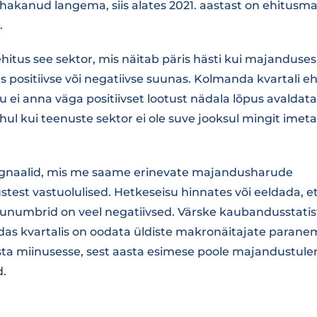
akanud langema, siis alates 2021. aastast on ehitusm
.
ehitus see sektor, mis näitab päris hästi kui majandus
s positiivse või negatiivse suunas. Kolmanda kvartali e
ei anna väga positiivset lootust nädala lõpus avaldatav
uhul kui teenuste sektor ei ole suve jooksul mingit imet
ignaalid, mis me saame erinevate majandusharude
est vastuolulised. Hetkeseisu hinnates või eeldada, 
vunumbrid on veel negatiivsed. Värske kaubandusstati
ndas kvartalis on oodata üldiste makronäitajate parane
sta miinusesse, sest aasta esimese poole majandustul
d.