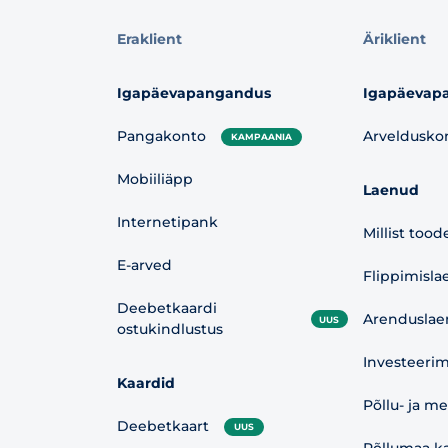
Eraklient
Äriklient
Igapäevapangandus
Igapäevap
Pangakonto
Arveldusko
KAMPAANIA
Mobiiliäpp
Laenud
Internetipank
Millist tood
E-arved
Flippimisla
Deebetkaardi
Arenduslae
UUS
ostukindlustus
Investeerim
Kaardid
Põllu- ja m
Deebetkaart
UUS