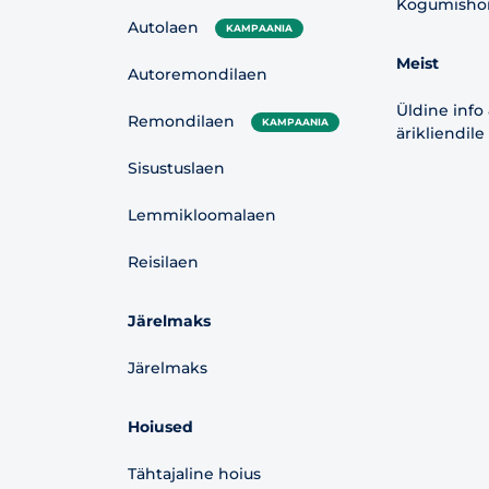
Kogumishoiu
Autolaen
KAMPAANIA
Meist
Autoremondilaen
Üldine info
Remondilaen
KAMPAANIA
ärikliendile
Sisustuslaen
Lemmikloomalaen
Reisilaen
Järelmaks
Järelmaks
Hoiused
Tähtajaline hoius