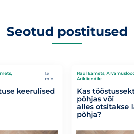
Seotud postitused
amets,
15
Raul Eamets, Arvamusloo
min
Ärikliendile
tuse keerulised
Kas tööstussekt
põhjas või
alles otsitakse
põhja?