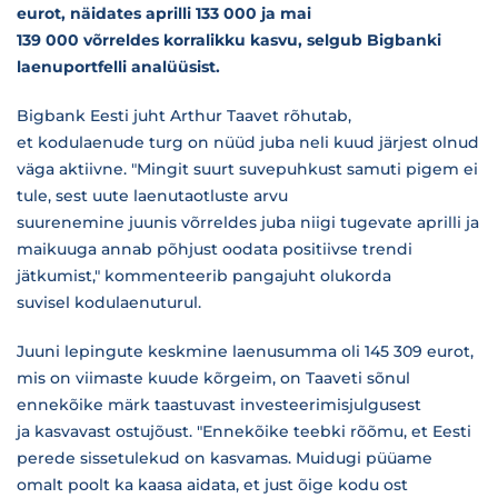
eurot, näidates aprilli 133 000 ja mai
139 000 võrreldes korralikku kasvu, selgub Bigbanki
laenuportfelli analüüsist.
Bigbank Eesti juht Arthur Taavet rõhutab,
et kodulaenude turg on nüüd juba neli kuud järjest olnud
väga aktiivne. "Mingit suurt suvepuhkust samuti pigem ei
tule, sest uute laenutaotluste arvu
suurenemine juunis võrreldes juba niigi tugevate aprilli ja
maikuuga annab põhjust oodata positiivse trendi
jätkumist," kommenteerib pangajuht olukorda
suvisel kodulaenuturul.
Juuni lepingute keskmine laenusumma oli 145 309 eurot,
mis on viimaste kuude kõrgeim, on Taaveti sõnul
ennekõike märk taastuvast investeerimisjulgusest
ja kasvavast ostujõust. "Ennekõike teebki rõõmu, et Eesti
perede sissetulekud on kasvamas. Muidugi püüame
omalt poolt ka kaasa aidata, et just õige kodu ost