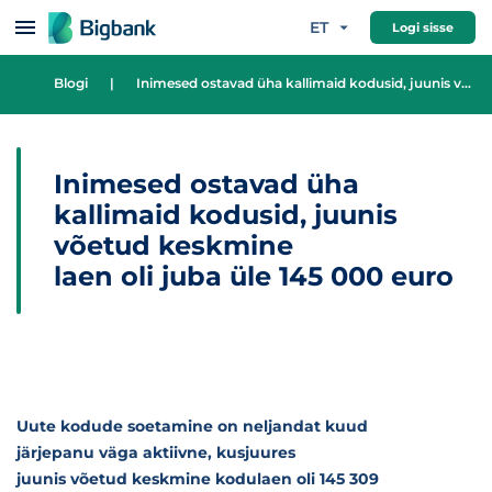
Hüppa sisu juurde
ET
Logi sisse
Blogi
|
Inimesed ostavad üha kallimaid kodusid, juunis võetud keskmine laen oli juba üle 145 000 euro
Inimesed ostavad üha
kallimaid kodusid, juunis
võetud keskmine
laen oli juba üle 145 000 euro
Uute kodude soetamine on neljandat kuud
järjepanu väga aktiivne, kusjuures
juunis võetud keskmine kodulaen oli 145 309