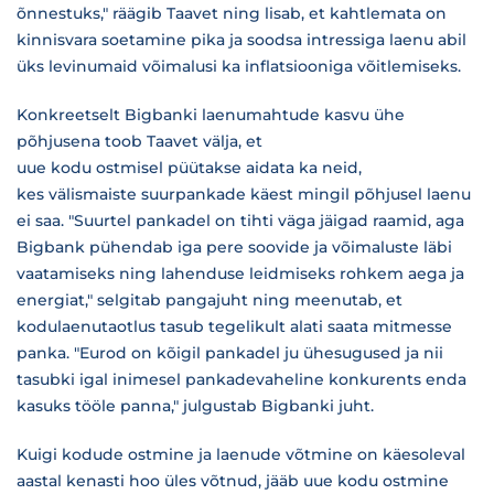
õnnestuks," räägib Taavet ning lisab, et kahtlemata on
kinnisvara soetamine pika ja soodsa intressiga laenu abil
üks levinumaid võimalusi ka inflatsiooniga võitlemiseks.
Konkreetselt Bigbanki laenumahtude kasvu ühe
põhjusena toob Taavet välja, et
uue kodu ostmisel püütakse aidata ka neid,
kes välismaiste suurpankade käest mingil põhjusel laenu
ei saa. "Suurtel pankadel on tihti väga jäigad raamid, aga
Bigbank pühendab iga pere soovide ja võimaluste läbi
vaatamiseks ning lahenduse leidmiseks rohkem aega ja
energiat," selgitab pangajuht ning meenutab, et
kodulaenutaotlus tasub tegelikult alati saata mitmesse
panka. "Eurod on kõigil pankadel ju ühesugused ja nii
tasubki igal inimesel pankadevaheline konkurents enda
kasuks tööle panna," julgustab Bigbanki juht.
Kuigi kodude ostmine ja laenude võtmine on käesoleval
aastal kenasti hoo üles võtnud, jääb uue kodu ostmine