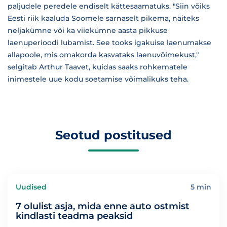
paljudele peredele endiselt kättesaamatuks. "Siin võiks
Eesti riik kaaluda Soomele sarnaselt pikema, näiteks
neljakümne või ka viiekümne aasta pikkuse
laenuperioodi lubamist. See tooks igakuise laenumakse
allapoole, mis omakorda kasvataks laenuvõimekust,"
selgitab Arthur Taavet, kuidas saaks rohkematele
inimestele uue kodu soetamise võimalikuks teha.
Seotud postitused
Uudised
5 min
7 olulist asja, mida enne auto ostmist
kindlasti teadma peaksid