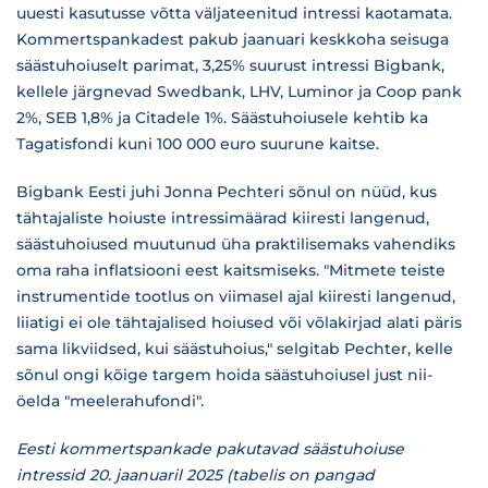
uuesti kasutusse võtta väljateenitud intressi kaotamata.
Kommertspankadest pakub jaanuari keskkoha seisuga
säästuhoiuselt parimat, 3,25% suurust intressi Bigbank,
kellele järgnevad Swedbank, LHV, Luminor ja Coop pank
2%, SEB 1,8% ja Citadele 1%. Säästuhoiusele kehtib ka
Tagatisfondi kuni 100 000 euro suurune kaitse.
Bigbank Eesti juhi Jonna Pechteri sõnul on nüüd, kus
tähtajaliste hoiuste intressimäärad kiiresti langenud,
säästuhoiused muutunud üha praktilisemaks vahendiks
oma raha inflatsiooni eest kaitsmiseks. "Mitmete teiste
instrumentide tootlus on viimasel ajal kiiresti langenud,
liiatigi ei ole tähtajalised hoiused või võlakirjad alati päris
sama likviidsed, kui säästuhoius," selgitab Pechter, kelle
sõnul ongi kõige targem hoida säästuhoiusel just nii-
öelda "meelerahufondi".
Eesti kommertspankade pakutavad säästuhoiuse
intressid 20. jaanuaril 2025 (tabelis on pangad