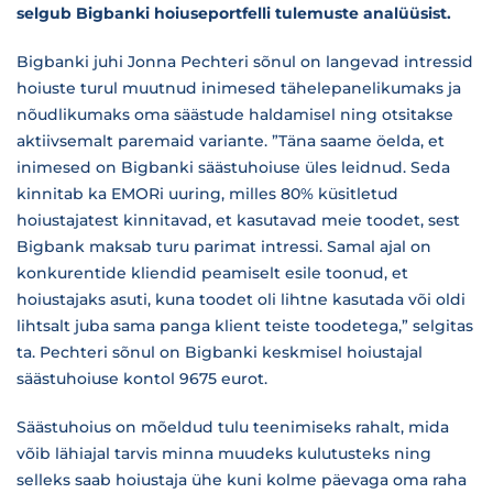
selgub Bigbanki hoiuseportfelli tulemuste analüüsist.
Bigbanki juhi Jonna Pechteri sõnul on langevad intressid
hoiuste turul muutnud inimesed tähelepanelikumaks ja
nõudlikumaks oma säästude haldamisel ning otsitakse
aktiivsemalt paremaid variante. ”Täna saame öelda, et
inimesed on Bigbanki säästuhoiuse üles leidnud. Seda
kinnitab ka EMORi uuring, milles 80% küsitletud
hoiustajatest kinnitavad, et kasutavad meie toodet, sest
Bigbank maksab turu parimat intressi. Samal ajal on
konkurentide kliendid peamiselt esile toonud, et
hoiustajaks asuti, kuna toodet oli lihtne kasutada või oldi
lihtsalt juba sama panga klient teiste toodetega,” selgitas
ta. Pechteri sõnul on Bigbanki keskmisel hoiustajal
säästuhoiuse kontol 9675 eurot.
Säästuhoius on mõeldud tulu teenimiseks rahalt, mida
võib lähiajal tarvis minna muudeks kulutusteks ning
selleks saab hoiustaja ühe kuni kolme päevaga oma raha