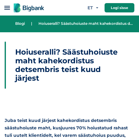
Hüppa sisu juurde
ET
Logi sisse
Blogi
|
Hoiuseralli? Säästuhoiuste maht kahekordistus detsembris teist kuud järjest
Hoiuseralli? Säästuhoiuste
maht kahekordistus
detsembris teist kuud
järjest
Juba teist kuud järjest kahekordistus detsembris
säästuhoiuste maht, kusjuures 70% hoiustatud rahast
tuli uutelt klientidelt, kel varem säästuhoius puudus,