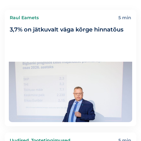
Raul Eamets
5 min
3,7% on jätkuvalt väga kõrge hinnatõus
Uudised, Tootetingimused
5 min