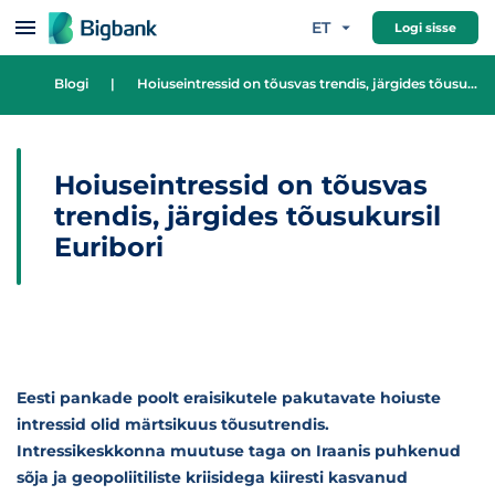
Hüppa sisu juurde
ET
Logi sisse
Blogi
|
Hoiuseintressid on tõusvas trendis, järgides tõusukursil Euribori
Hoiuseintressid on tõusvas
trendis, järgides tõusukursil
Euribori
Eesti pankade poolt eraisikutele pakutavate hoiuste
intressid olid märtsikuus tõusutrendis.
Intressikeskkonna muutuse taga on Iraanis puhkenud
sõja ja geopoliitiliste kriisidega kiiresti kasvanud