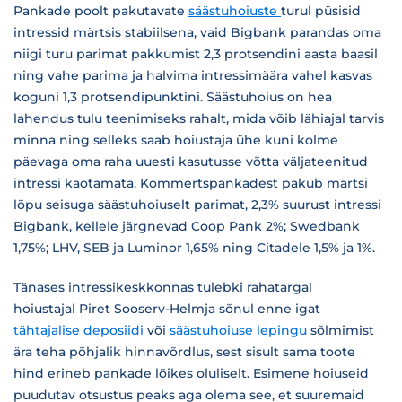
Pankade poolt pakutavate
säästuhoiuste
turul püsisid
intressid märtsis stabiilsena, vaid Bigbank parandas oma
niigi turu parimat pakkumist 2,3 protsendini aasta baasil
ning vahe parima ja halvima intressimäära vahel kasvas
koguni 1,3 protsendipunktini. Säästuhoius on hea
lahendus tulu teenimiseks rahalt, mida võib lähiajal tarvis
minna ning selleks saab hoiustaja ühe kuni kolme
päevaga oma raha uuesti kasutusse võtta väljateenitud
intressi kaotamata. Kommertspankadest pakub märtsi
lõpu seisuga säästuhoiuselt parimat, 2,3% suurust intressi
Bigbank, kellele järgnevad Coop Pank 2%; Swedbank
1,75%; LHV, SEB ja Luminor 1,65% ning Citadele 1,5% ja 1%.
Tänases intressikeskkonnas tulebki rahatargal
hoiustajal Piret Sooserv-Helmja sõnul enne igat
tähtajalise deposiidi
või
säästuhoiuse lepingu
sõlmimist
ära teha põhjalik hinnavõrdlus, sest sisult sama toote
hind erineb pankade lõikes oluliselt. Esimene hoiuseid
puudutav otsustus peaks aga olema see, et suuremaid