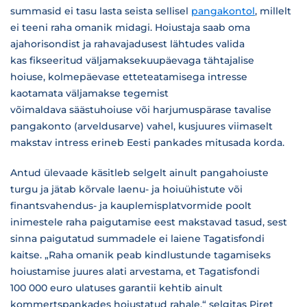
summasid ei tasu lasta seista sellisel
pangakontol
, millelt
ei teeni raha omanik midagi. Hoiustaja saab oma
ajahorisondist ja rahavajadusest lähtudes valida
kas fikseeritud väljamaksekuupäevaga tähtajalise
hoiuse, kolmepäevase etteteatamisega intresse
kaotamata väljamakse tegemist
võimaldava säästuhoiuse või harjumuspärase tavalise
pangakonto (arveldusarve) vahel, kusjuures viimaselt
makstav intress erineb Eesti pankades mitusada korda.
Antud ülevaade käsitleb selgelt ainult pangahoiuste
turgu ja jätab kõrvale laenu- ja hoiuühistute või
finantsvahendus- ja kauplemisplatvormide poolt
inimestele raha paigutamise eest makstavad tasud, sest
sinna paigutatud summadele ei laiene Tagatisfondi
kaitse. „Raha omanik peab kindlustunde tagamiseks
hoiustamise juures alati arvestama, et Tagatisfondi
100 000 euro ulatuses garantii kehtib ainult
kommertspankades hoiustatud rahale,“ selgitas Piret