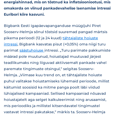
energiahinnad, mis on tõstnud ka inflatsiooniootusi, mis
omakorda on viinud pankadevahelise laenamise intressi
Euribori kiire kasvuni.
Bigbank Eesti igapäevapanganduse müügijuhi Piret
Sooserv-Helmja sõnul tõstsid suuremad pangad märtsis
pikema perioodi (12 ja 24 kuud)
tähtajaliste hoiuste
intressi
, Bigbank kasvatas pisut (+0,05%) oma niigi turu
parimat
säästuhoiuse
intressi. „Turu parimate pakkumiste
määrad pole muutunud, hoiustajad muutuvad järjest
teadlikumaks ning liiguvad aktiivsemalt pankade vahel
paremate tingimuste otsingul,“ selgitas Sooserv-
Helmja. „Viimase kuu trend on, et tähtajaliste hoiuste
puhul valitakse hoiustamiseks lühemaid perioode, millist
käitumist soosisid ka mitme panga poolt läbi viidud
lühiajalised kampaaniad. Sellised kampaaniad nõuavad
hoiustajatelt aga selget kalkuleerimist ning arusaamist,
mis perioodiks ja millistel kitsendavatel tingimustel
vastavat intressi pakutakse,“ märkis ta. Sooserv-Helmja