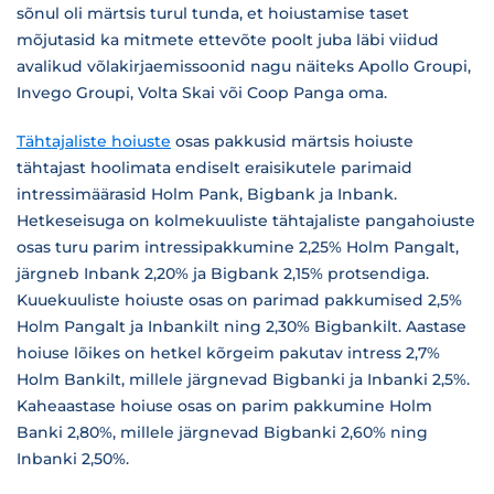
sõnul oli märtsis turul tunda, et hoiustamise taset
mõjutasid ka mitmete ettevõte poolt juba läbi viidud
avalikud võlakirjaemissoonid nagu näiteks Apollo Groupi,
Invego Groupi, Volta Skai või Coop Panga oma.
Tähtajaliste hoiuste
osas pakkusid märtsis hoiuste
tähtajast hoolimata endiselt eraisikutele parimaid
intressimäärasid Holm Pank, Bigbank ja Inbank.
Hetkeseisuga on kolmekuuliste tähtajaliste pangahoiuste
osas turu parim intressipakkumine 2,25% Holm Pangalt,
järgneb Inbank 2,20% ja Bigbank 2,15% protsendiga.
Kuuekuuliste hoiuste osas on parimad pakkumised 2,5%
Holm Pangalt ja Inbankilt ning 2,30% Bigbankilt. Aastase
hoiuse lõikes on hetkel kõrgeim pakutav intress 2,7%
Holm Bankilt, millele järgnevad Bigbanki ja Inbanki 2,5%.
Kaheaastase hoiuse osas on parim pakkumine Holm
Banki 2,80%, millele järgnevad Bigbanki 2,60% ning
Inbanki 2,50%.