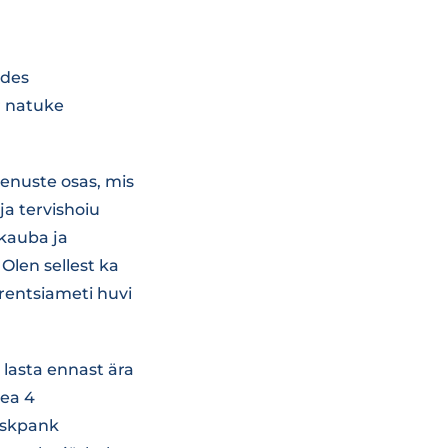
ldes
r natuke
enuste osas, mis
ja tervishoiu
 kauba ja
Olen sellest ka
rentsiameti huvi
 lasta ennast ära
Pea 4
eskpank