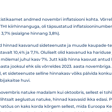
tistikaamet andmed novembri inflatsiooni kohta. Võrre
THI kiirhinnanguga, oli täpsustatud inflatsiooninumbe
 3,7% (esialgne hinnang 3,8%).
id hinnad kasvanud sideteenuste ja muude kaupade-te
avalt 10,4% ja 7,1%. Oluliselt olid kasvanud ka hariduse 
 mõlemal juhul kasv 7%. Jutt käib hinna kasvust antud
asta jooksul ehk siis võrreldes 2023. aasta novembriga. 
 et sideteenuste selline hinnakasv võiks pälvida konku
bijakaitse huvi.
i novembris natuke madalam kui oktoobris, sellest ei tohi
lihtsalt aeglustus natuke, hinnad kasvasid ikka edasi. 
nnatõus on kaks korda kõrgem sellest, mida Euroopa K