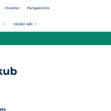
Investor
Pangakonto
K
VAJAD ABI
tkub
ets