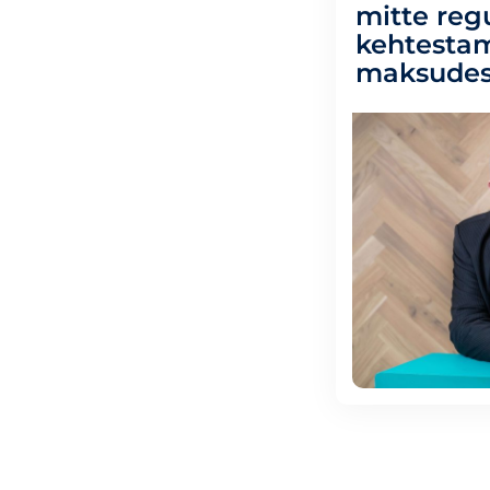
mitte reg
kehtestam
maksude