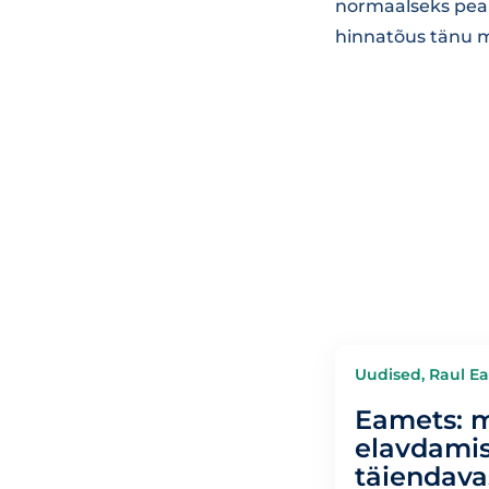
normaalseks peab
hinnatõus tänu m
Uudised, Raul E
Eamets: 
elavdamis
täiendava