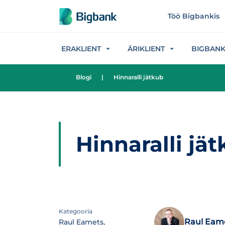
Hüppa sisu juurde
Töö Bigbankis
ERAKLIENT
ÄRIKLIENT
BIGBAN
Blogi
|
Hinnaralli jätkub
Hinnaralli jä
Kategooria
Raul Eam
Raul Eamets,