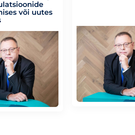
ulatsioonide
ises või uutes
s