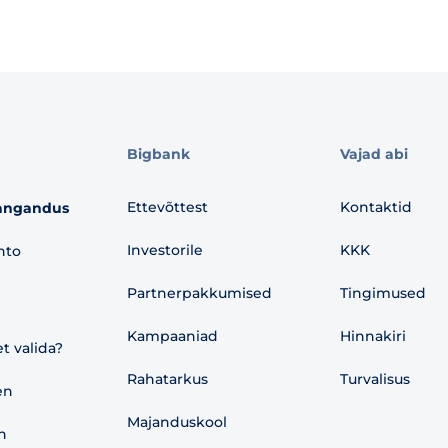
Bigbank
Vajad abi
Ettevõttest
Kontaktid
angandus
Investorile
KKK
nto
Partnerpakkumised
Tingimused
Kampaaniad
Hinnakiri
et valida?
Rahatarkus
Turvalisus
en
Majanduskool
n