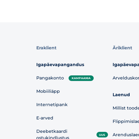
Eraklient
Äriklient
Igapäevapangandus
Igapäevap
Pangakonto
Arveldusko
KAMPAANIA
Mobiiliäpp
Laenud
Internetipank
Millist tood
E-arved
Flippimisla
Deebetkaardi
Arenduslae
UUS
ostukindlustus