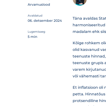
Arvamuslood
Avaldatud
Täna avaldas Sta
06. detsember 2024
harmoniseeritud 
madalam ehk siis
Lugemisaeg
5 min
Kõige rohkem ol
olid kasvanud vast
teenuste hinnad,
teenuste grupis a
varem kirjutanud,
või vähemasti tar
Et inflatsioon ol
petta. Hinnatõus 
protsendiline hi