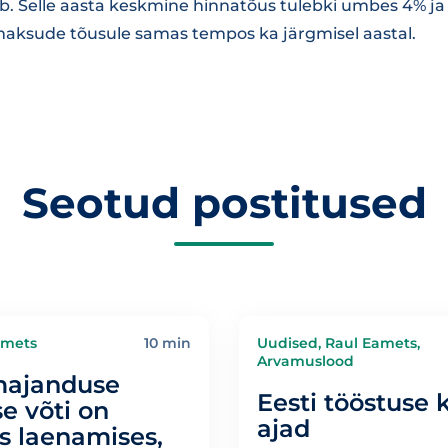
. Selle aasta keskmine hinnatõus tulebki umbes 4% ja
aksude tõusule samas tempos ka järgmisel aastal.
Seotud postitused
amets
10 min
Uudised, Raul Eamets,
Arvamuslood
majanduse
Eesti tööstuse 
e võti on
ajad
s laenamises,