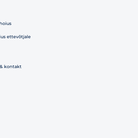
 hoius
s ettevõtjale
 & kontakt