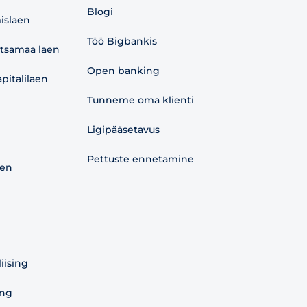
Blogi
islaen
Töö Bigbankis
etsamaa laen
Open banking
pitalilaen
Tunneme oma klienti
Ligipääsetavus
Pettuste ennetamine
aen
liising
ing