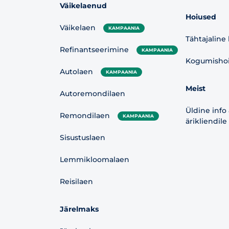
Väikelaenud
Hoiused
Väikelaen
KAMPAANIA
Tähtajaline
Refinantseerimine
KAMPAANIA
Kogumishoiu
Autolaen
KAMPAANIA
Meist
Autoremondilaen
Üldine info
Remondilaen
KAMPAANIA
ärikliendile
Sisustuslaen
Lemmikloomalaen
Reisilaen
Järelmaks