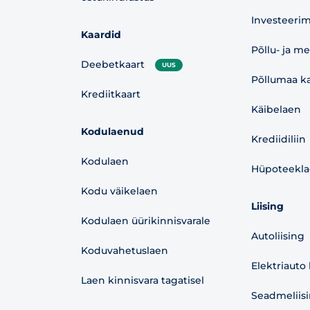
Investeerim
Kaardid
Põllu- ja m
Deebetkaart
UUS
Põllumaa ka
Krediitkaart
Käibelaen
Kodulaenud
Krediidiliin
Kodulaen
Hüpoteekl
Kodu väikelaen
Liising
Kodulaen üürikinnisvarale
Autoliising
Koduvahetuslaen
Elektriauto 
Laen kinnisvara tagatisel
Seadmeliis