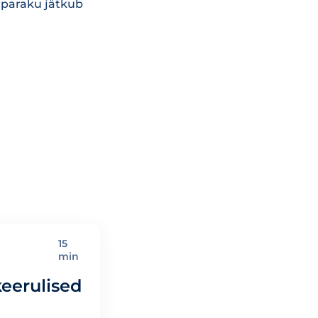
 paraku jätkub
15
min
keerulised