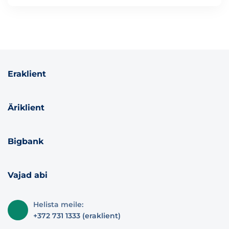
Eraklient
Äriklient
Bigbank
Vajad abi
Helista meile:
+372 731 1333 (eraklient)