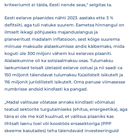
kriteeriumit ei täida, Eesti nende seas,“ selgitas ta.
Eesti eelarve plaanides nähti 2023. aastaks ette 3 %
defitsiiti, aga tuli natuke suurem. Eametsa hinnangul on
ilmselt ikkagi põhjuseks majanduslangus ja
planeeritust madalam inflatsioon, sest kõige suurema
miinuse maksude alalaekumisse andis käibemaks, mida
koguti üle 300 miljoni vähem kui eelarves plaaniti.
Alalaekumine oli ka sotsiaalmaksu osas. Tulumaksu
laekumised teisalt ületasid eelarve ootusi ja nii saadi ca
150 miljonit täiendavat tulumaksu füüsilistelt isikutelt ja
116 miljonit juriidilistelt isikutelt. Oma panuse viimasesse
numbrisse andsid kindlasti ka pangad.
„Madal valitsuse võlatase annaks kindlasti võimalusi
teatud sektorite turgutamiseks (ehitus, energeetika), aga
täna ei ole me küll kuulnud, et valitsus plaaniks kas
lihtsalt laenu toel või koostöös ersasektoriga (PPP
skeeme kasutades) teha täiendavaid investeeringuid