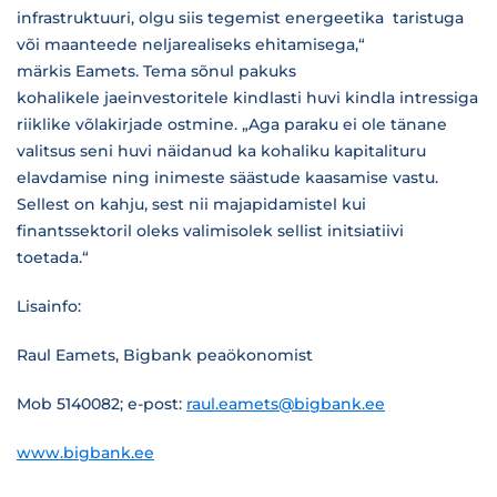
infrastruktuuri, olgu siis tegemist energeetika taristuga
või maanteede neljarealiseks ehitamisega,“
märkis Eamets. Tema sõnul pakuks
kohalikele jaeinvestoritele kindlasti huvi kindla intressiga
riiklike võlakirjade ostmine. „Aga paraku ei ole tänane
valitsus seni huvi näidanud ka kohaliku kapitalituru
elavdamise ning inimeste säästude kaasamise vastu.
Sellest on kahju, sest nii majapidamistel kui
finantssektoril oleks valimisolek sellist initsiatiivi
toetada.“
Lisainfo:
Raul Eamets, Bigbank peaökonomist
Mob 5140082; e-post:
raul.eamets@bigbank.ee
www.bigbank.ee