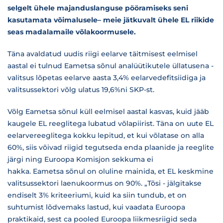
selgelt ühele majanduslanguse pööramiseks seni
kasutamata võimalusele– meie jätkuvalt ühele EL riikide
seas madalamaile võlakoormusele.
Täna avaldatud uudis riigi eelarve täitmisest eelmisel
aastal ei tulnud Eametsa sõnul analüütikutele üllatusena -
valitsus lõpetas eelarve aasta 3,4% eelarvedefitsiidiga ja
valitsussektori võlg ulatus 19,6%ni SKP-st.
Võlg Eametsa sõnul küll eelmisel aastal kasvas, kuid jääb
kaugele EL reeglitega lubatud võlapiirist. Täna on uute EL
eelarvereeglitega kokku lepitud, et kui võlatase on alla
60%, siis võivad riigid tegutseda enda plaanide ja reeglite
järgi ning Euroopa Komisjon sekkuma ei
hakka. Eametsa sõnul on oluline mainida, et EL keskmine
valitsussektori laenukoormus on 90%. „Tõsi - jälgitakse
endiselt 3% kriteeriumi, kuid ka siin tundub, et on
suhtumist lõdvemaks lastud, kui vaadata Euroopa
praktikaid, sest ca pooled Euroopa liikmesriigid seda