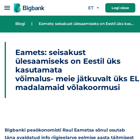
Hüppa sisu juurde
ET
Logi sisse
Blogi
|
Eamets: seisakust ülesaamiseks on Eestil üks kasutamata võimalus- meie jätkuvalt üks EL madalamaid võlakoormusi
Eamets: seisakust
ülesaamiseks on Eestil üks
kasutamata
võimalus- meie jätkuvalt üks EL
madalamaid võlakoormusi
Bigbanki peaökonomisti Raul Eametsa sõnul osutab
täna avaldatud info riigieelarve eelmise aasta täitmisest