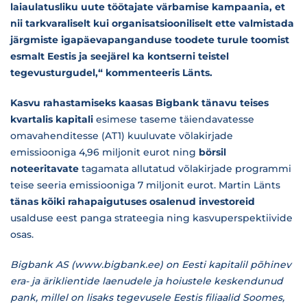
laiaulatusliku uute töötajate värbamise kampaania, et
nii tarkvaraliselt kui organisatsiooniliselt ette valmistada
järgmiste igapäevapanganduse toodete turule toomist
esmalt Eestis ja seejärel ka kontserni teistel
tegevusturgudel,“ kommenteeris Länts.
Kasvu rahastamiseks kaasas Bigbank tänavu teises
kvartalis kapitali
esimese taseme täiendavatesse
omavahenditesse (AT1) kuuluvate võlakirjade
emissiooniga 4,96 miljonit eurot ning
börsil
noteeritavate
tagamata allutatud võlakirjade programmi
teise seeria emissiooniga 7 miljonit eurot. Martin Länts
tänas kõiki rahapaigutuses osalenud investoreid
usalduse eest panga strateegia ning kasvuperspektiivide
osas.
Bigbank AS (www.bigbank.ee) on Eesti kapitalil põhinev
era- ja äriklientide laenudele ja hoiustele keskendunud
pank, millel on lisaks tegevusele Eestis filiaalid Soomes,