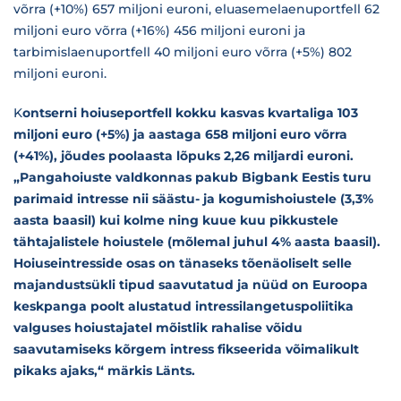
võrra (+10%) 657 miljoni euroni, eluasemelaenuportfell 62
miljoni euro võrra (+16%) 456 miljoni euroni ja
tarbimislaenuportfell 40 miljoni euro võrra (+5%) 802
miljoni euroni.
K
ontserni hoiuseportfell kokku kasvas kvartaliga 103
miljoni euro (+5%) ja aastaga 658 miljoni euro võrra
(+41%), jõudes poolaasta lõpuks 2,26 miljardi euroni.
„Pangahoiuste valdkonnas pakub Bigbank Eestis turu
parimaid intresse nii säästu- ja kogumishoiustele (3,3%
aasta baasil) kui kolme ning kuue kuu pikkustele
tähtajalistele hoiustele (mõlemal juhul 4% aasta baasil).
Hoiuseintresside osas on tänaseks tõenäoliselt selle
majandustsükli tipud saavutatud ja nüüd on Euroopa
keskpanga poolt alustatud intressilangetuspoliitika
valguses hoiustajatel mõistlik rahalise võidu
saavutamiseks kõrgem intress fikseerida võimalikult
pikaks ajaks,“ märkis Länts.