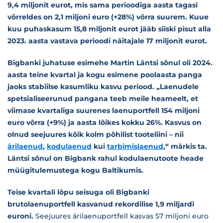
9,4 miljonit eurot, mis sama perioodiga aasta tagasi
võrreldes on 2,1 miljoni euro (+28%) võrra suurem. Kuue
kuu puhaskasum 15,8 miljonit eurot jääb siiski pisut alla
2023. aasta vastava perioodi näitajale 17 miljonit eurot.
Bigbanki juhatuse esimehe Martin Läntsi sõnul oli 2024.
aasta teine kvartal ja kogu esimene poolaasta panga
jaoks stabiilse kasumliku kasvu periood. „Laenudele
spetsialiseerunud pangana teeb meile heameelt, et
viimase kvartaliga suurenes laenuportfell 154 miljoni
euro võrra (+9%) ja aasta lõikes kokku 26%. Kasvus on
olnud seejuures kõik kolm põhilist tooteliini – nii
ärilaenud
,
kodulaenud
kui
tarbimislaenud
,“ märkis ta.
Läntsi sõnul on Bigbank rahul kodulaenutoote heade
müügitulemustega kogu Baltikumis.
Teise kvartali lõpu seisuga oli Bigbanki
brutolaenuportfell kasvanud rekordilise 1,9 miljardi
euroni.
Seejuures ärilaenuportfell kasvas 57 miljoni euro