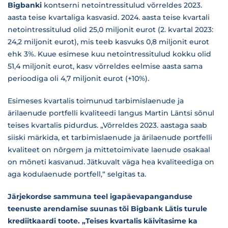
Bigbanki
kontserni netointressitulud võrreldes 2023.
aasta teise kvartaliga kasvasid. 2024. aasta teise kvartali
netointressitulud olid 25,0 miljonit eurot (2. kvartal 2023:
24,2 miljonit eurot), mis teeb kasvuks 0,8 miljonit eurot
ehk 3%. Kuue esimese kuu netointressitulud kokku olid
51,4 miljonit eurot, kasv võrreldes eelmise aasta sama
perioodiga oli 4,7 miljonit eurot (+10%).
Esimeses kvartalis toimunud tarbimislaenude ja
ärilaenude portfelli kvaliteedi langus Martin Läntsi sõnul
teises kvartalis pidurdus. „Võrreldes 2023. aastaga saab
siiski märkida, et tarbimislaenude ja ärilaenude portfelli
kvaliteet on nõrgem ja mittetoimivate laenude osakaal
on mõneti kasvanud. Jätkuvalt väga hea kvaliteediga on
aga kodulaenude portfell,“ selgitas ta.
Järjekordse sammuna teel igapäevapanganduse
teenuste arendamise suunas tõi Bigbank Lätis turule
krediitkaardi toote. „Teises kvartalis käivitasime ka