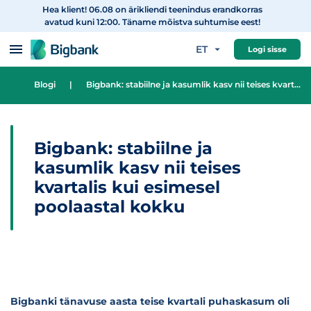
Hea klient! 06.08 on ärikliendi teenindus erandkorras
Hüppa sisu juurde
avatud kuni 12:00. Täname mõistva suhtumise eest!
ET
Logi sisse
Blogi
|
Bigbank: stabiilne ja kasumlik kasv nii teises kvartalis kui esimesel poolaastal kokku
Bigbank: stabiilne ja
kasumlik kasv nii teises
kvartalis kui esimesel
poolaastal kokku
Bigbanki tänavuse aasta teise kvartali puhaskasum oli