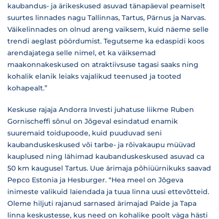
kaubandus- ja ärikeskused asuvad tänapäeval peamiselt
suurtes linnades nagu Tallinnas, Tartus, Pärnus ja Narvas.
Väikelinnades on olnud areng vaiksem, kuid näeme selle
trendi aeglast pöördumist. Tegutseme ka edaspidi koos
arendajatega selle nimel, et ka väiksemad
maakonnakeskused on atraktiivsuse tagasi saaks ning
kohalik elanik leiaks vajalikud teenused ja tooted
kohapealt.”
Keskuse rajaja Andorra Investi juhatuse liikme Ruben
Gornischeffi sõnul on Jõgeval esindatud enamik
suuremaid toidupoode, kuid puuduvad seni
kaubanduskeskused või tarbe- ja rõivakaupu müüvad
kauplused ning lähimad kaubanduskeskused asuvad ca
50 km kaugusel Tartus. Uue ärimaja põhiüürnikuks saavad
Pepco Estonia ja Hesburger. “Hea meel on Jõgeva
inimeste valikuid laiendada ja tuua linna uusi ettevõtteid.
Oleme hiljuti rajanud sarnased ärimajad Paide ja Tapa
linna keskustesse, kus need on kohalike poolt väga hästi