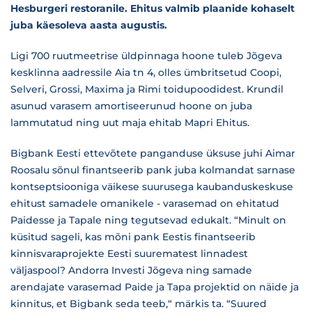
Hesburgeri restoranile. Ehitus valmib plaanide kohaselt
juba käesoleva aasta augustis.
Ligi 700 ruutmeetrise üldpinnaga hoone tuleb Jõgeva
kesklinna aadressile Aia tn 4, olles ümbritsetud Coopi,
Selveri, Grossi, Maxima ja Rimi toidupoodidest. Krundil
asunud varasem amortiseerunud hoone on juba
lammutatud ning uut maja ehitab Mapri Ehitus.
Bigbank Eesti ettevõtete panganduse üksuse juhi Aimar
Roosalu sõnul finantseerib pank juba kolmandat sarnase
kontseptsiooniga väikese suurusega kaubanduskeskuse
ehitust samadele omanikele - varasemad on ehitatud
Paidesse ja Tapale ning tegutsevad edukalt. “Minult on
küsitud sageli, kas mõni pank Eestis finantseerib
kinnisvaraprojekte Eesti suurematest linnadest
väljaspool? Andorra Investi Jõgeva ning samade
arendajate varasemad Paide ja Tapa projektid on näide ja
kinnitus, et Bigbank seda teeb,“ märkis ta. “Suured