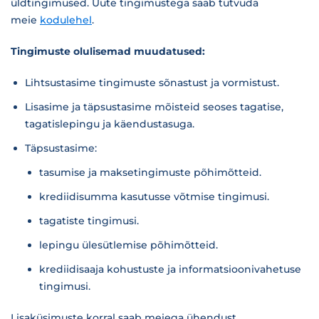
üldtingimused. Uute tingimustega saab tutvuda
meie
kodulehel
.
Tingimuste olulisemad muudatused:
Lihtsustasime tingimuste sõnastust ja vormistust.
Lisasime ja täpsustasime mõisteid seoses tagatise,
tagatislepingu ja käendustasuga.
Täpsustasime:
tasumise ja maksetingimuste põhimõtteid.
krediidisumma kasutusse võtmise tingimusi.
tagatiste tingimusi.
lepingu ülesütlemise põhimõtteid.
krediidisaaja kohustuste ja informatsioonivahetuse
tingimusi.
Lisaküsimuste korral saab meiega ühendust