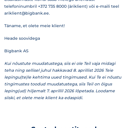
telefoninumbril +372 735 8000 (äriklient) või e-maili teel
ariklient@bigbank.ee.
Täname, et olete meie klient!
Heade soovidega
Bigbank AS
Kui nõustute muudatustega, siis ei ole Teil vaja midagi
teha ning sellisel juhul hakkavad 8. aprillist 2026 Teie
lepingu(te)le kehtima uued tingimused. Kui Te ei nõustu
tingimustes toodud muudatustega, siis Teil on õigus
leping(ud) hiljemalt 7. aprillil 2026 lõpetada. Loodame
siiski, et olete meie klient ka edaspidi.