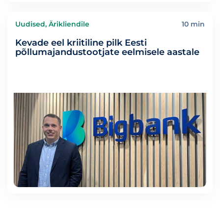
Uudised, Ärikliendile
10 min
Kevade eel kriitiline pilk Eesti
põllumajandustootjate eelmisele aastale