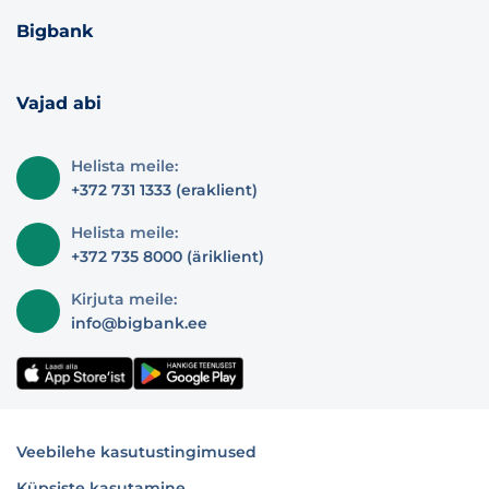
Bigbank
Vajad abi
Helista meile:
+372 731 1333 (eraklient)
Helista meile:
+372 735 8000 (äriklient)
Kirjuta meile:
info@bigbank.ee
Veebilehe kasutustingimused
Küpsiste kasutamine