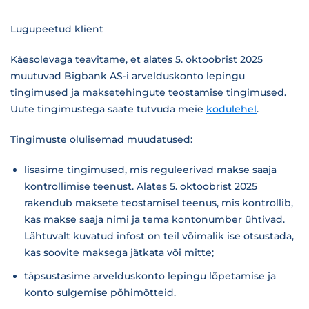
Lugupeetud klient
Käesolevaga teavitame, et alates 5. oktoobrist 2025
muutuvad Bigbank AS-i arvelduskonto lepingu
tingimused ja maksetehingute teostamise tingimused.
Uute tingimustega saate tutvuda meie
kodulehel
.
Tingimuste olulisemad muudatused:
lisasime tingimused, mis reguleerivad makse saaja
kontrollimise teenust. Alates 5. oktoobrist 2025
rakendub maksete teostamisel teenus, mis kontrollib,
kas makse saaja nimi ja tema kontonumber ühtivad.
Lähtuvalt kuvatud infost on teil võimalik ise otsustada,
kas soovite maksega jätkata või mitte;
täpsustasime arvelduskonto lepingu lõpetamise ja
konto sulgemise põhimõtteid.