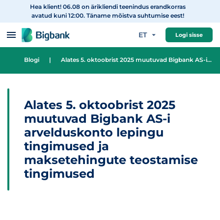
Hea klient! 06.08 on ärikliendi teenindus erandkorras
Hüppa sisu juurde
avatud kuni 12:00. Täname mõistva suhtumise eest!
ET
Logi sisse
Blogi
|
Alates 5. oktoobrist 2025 muutuvad Bigbank AS-i arvelduskonto lepingu tingimused ja maksetehingute teostamise tingimused
Alates 5. oktoobrist 2025
muutuvad Bigbank AS-i
arvelduskonto lepingu
tingimused ja
maksetehingute teostamise
tingimused