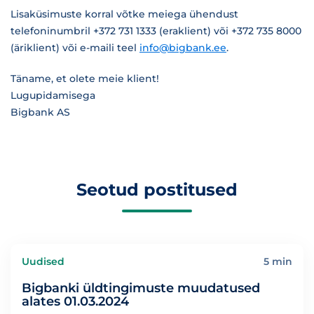
Lisaküsimuste korral võtke meiega ühendust
telefoninumbril +372 731 1333 (eraklient) või +372 735 8000
(äriklient) või e-maili teel
info@bigbank.ee
.
Täname, et olete meie klient!
Lugupidamisega
Bigbank AS
Seotud postitused
Uudised
5 min
Bigbanki üldtingimuste muudatused
alates 01.03.2024