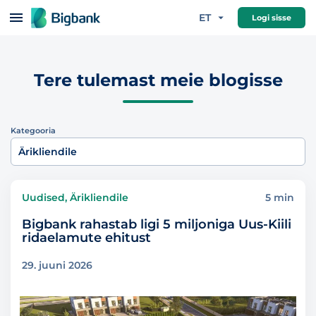
Hüppa sisu juurde
ET
Logi sisse
Tere tulemast meie blogisse
Kategooria
Ärikliendile
Uudised, Ärikliendile
5 min
Bigbank rahastab ligi 5 miljoniga Uus-Kiili
ridaelamute ehitust
29. juuni 2026