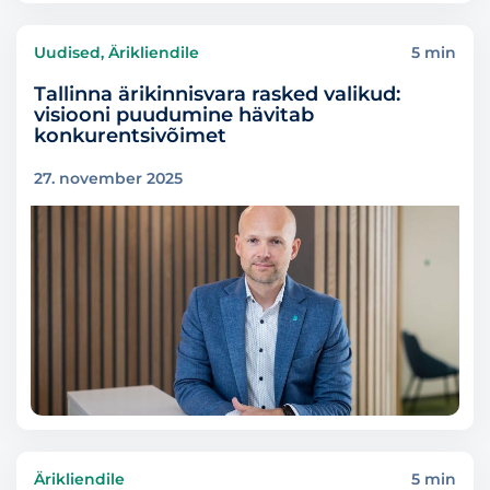
Uudised, Ärikliendile
5 min
Tallinna ärikinnisvara rasked valikud:
visiooni puudumine hävitab
konkurentsivõimet
27. november 2025
Ärikliendile
5 min