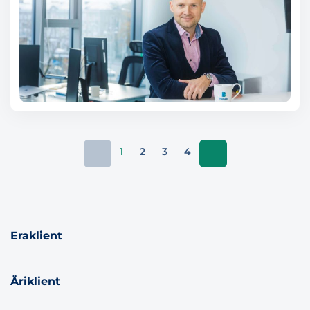
1
2
3
4
Eraklient
Äriklient