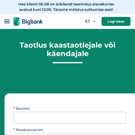
Hea klient! 06.08 on ärikliendi teenindus erandkorras
Hüppa sisu juurde
avatud kuni 12:00. Täname mõistva suhtumise eest!
ET
Logi sisse
Taotlus kaastaotlejale või
käendajale
*
Eesnimi
*
Perekonnanimi