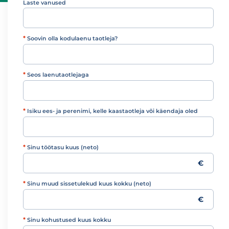
Laste vanused
*
Soovin olla kodulaenu taotleja?
Soovin olla kodulaenu taotleja?
*
Seos laenutaotlejaga
Seos laenutaotlejaga
*
Isiku ees- ja perenimi, kelle kaastaotleja või käendaja oled
*
Sinu töötasu kuus (neto)
€
*
Sinu muud sissetulekud kuus kokku (neto)
€
*
Sinu kohustused kuus kokku