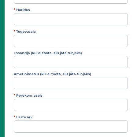
*
Haridus
Haridus
*
Tegevusala
Tegevusala
Tööandja (kui ei tööta, siis jäta tühjaks)
Ametinimetus (kui ei tööta, siis jäta tühjaks)
*
Perekonnaseis
Perekonnaseis
*
Laste arv