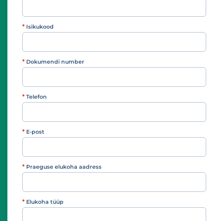
*
Isikukood
*
Dokumendi number
*
Telefon
*
E-post
*
Praeguse elukoha aadress
*
Elukoha tüüp
Elukoha tüüp