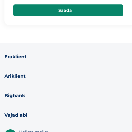
Saada
Eraklient
Äriklient
Bigbank
Vajad abi