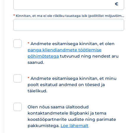
€
*
Kinnitan, et ma ei ole riikliku taustaga isik (poliitilist mõjuvõimu omav isik)
Kinnitan, et ma ei ole riikliku taustaga isik (poliitilist mõjuvõimu omav isik)
*
Andmete esitamisega kinnitan, et olen
panga kliendiandmete töötlemise
põhimõtetega
tutvunud ning nendest aru
saanud.
*
Andmete esitamisega kinnitan, et minu
poolt esitatud andmed on tõesed ja
täielikud.
Olen nõus saama ülaltoodud
kontaktandmetele Bigbanki ja tema
koostööpartnerite uudiste ning parimate
pakkumistega.
Loe lähemalt