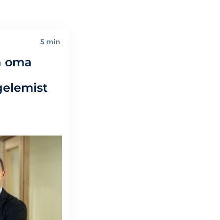
5 min
da oma
gelemist