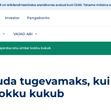
08 on ärikliendi teenindus erandkorras avatud kuni 12:00. Täname mõistva 
Investor
Pangakonto
K
VAJAD ABI
ajandus sinu ümber kokku kukub
uda tugevamaks, ku
kokku kukub