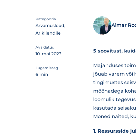
Kategooria
Aimar Ro
Arvamuslood,
Ärikliendile
Avaldatud
5 soovitust, ku
10. mai 2023
Majanduses toimu
Lugemisaeg
jõuab varem või 
6 min
tingimustes seisv
mõõnadega kohan
loomulik tegevus,
kasutada seisaku
Mõned näited, ku
1. Ressursside j