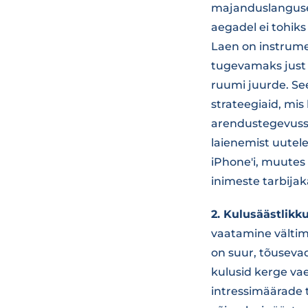
majanduslanguse 
aegadel ei tohiks
Laen on instrume
tugevamaks just 
ruumi juurde. Se
strateegiaid, mis
arendustegevusse
laienemist uutele
iPhone'i, muutes
inimeste tarbijak
2. Kulusäästlikku
vaatamine vältim
on suur, tõusevad
kulusid kerge va
intressimäärade 