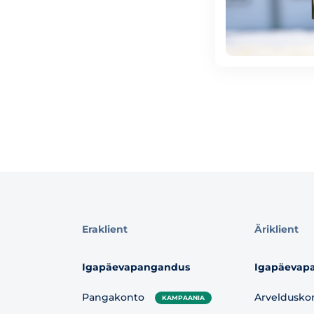
Eraklient
Äriklient
Igapäevapangandus
Igapäevap
Pangakonto
Arveldusko
KAMPAANIA