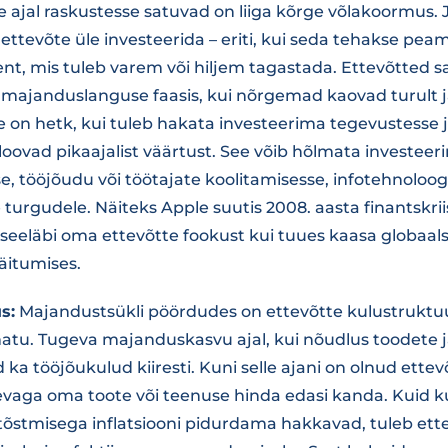
ajal raskustesse satuvad on liiga kõrge võlakoormus.
 ettevõte üle investeerida – eriti, kui seda tehakse peam
nt, mis tuleb varem või hiljem tagastada. Ettevõtted 
majanduslanguse faasis, kui nõrgemad kaovad turult ja
e on hetk, kui tuleb hakata investeerima tegevustesse 
 loovad pikaajalist väärtust. See võib hõlmata investeer
, tööjõudu või töötajate koolitamisesse, infotehnoloog
 turgudele. Näiteks Apple suutis 2008. aasta finantskriis
 seeläbi oma ettevõtte fookust kui tuues kaasa globaa
äitumises.
s:
Majandustsükli pöördudes on ettevõtte kulustruktuu
atu. Tugeva majanduskasvu ajal, kui nõudlus toodete j
 ka tööjõukulud kiiresti. Kuni selle ajani on olnud ettev
evaga oma toote või teenuse hinda edasi kanda. Kuid 
tõstmisega inflatsiooni pidurdama hakkavad, tuleb ette