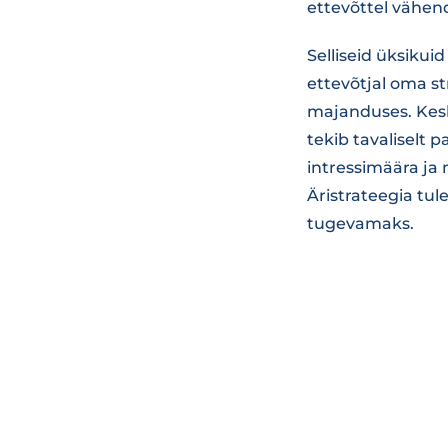
ettevõttel vähen
Selliseid üksikui
ettevõtjal oma s
majanduses. Kesk
tekib tavaliselt 
intressimäära ja 
Äristrateegia tul
tugevamaks.