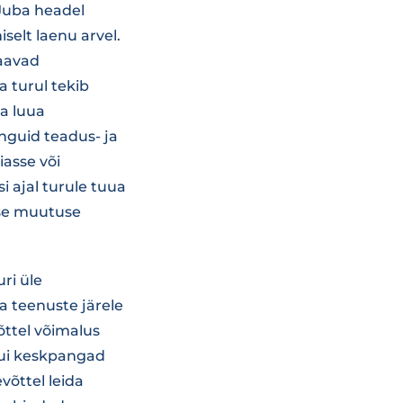
 Juba headel
iselt laenu arvel.
saavad
 turul tekib
ja luua
inguid teadus- ja
iasse või
i ajal turule tuua
lse muutuse
ri üle
a teenuste järele
õttel võimalus
kui keskpangad
võttel leida