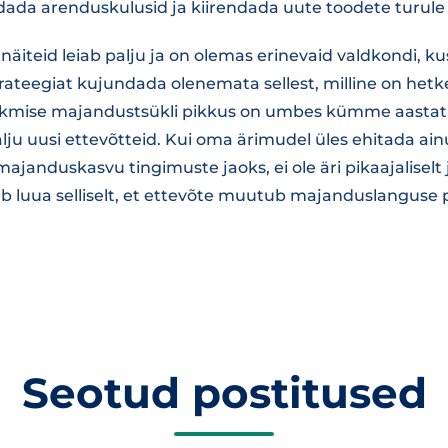
dada arenduskulusid ja kiirendada uute toodete turule
d näiteid leiab palju ja on olemas erinevaid valdkondi, k
trateegiat kujundada olenemata sellest, milline on het
mise majandustsükli pikkus on umbes kümme aastat ja 
palju uusi ettevõtteid. Kui oma ärimudel üles ehitada a
majanduskasvu tingimuste jaoks, ei ole äri pikaajaliselt 
eb luua selliselt, et ettevõte muutub majanduslanguse p
Seotud postitused