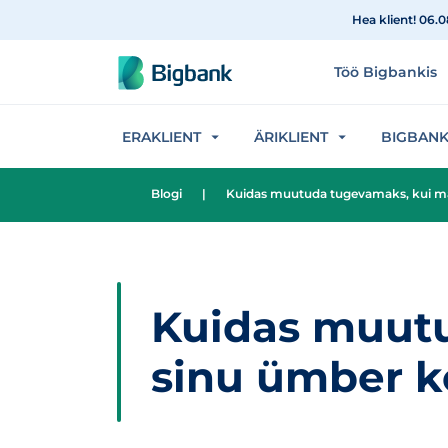
Hüppa sisu juurde
Hea klient! 06.
Töö Bigbankis
ERAKLIENT
ÄRIKLIENT
BIGBAN
Blogi
|
Kuidas muutuda tugevamaks, kui m
Kuidas muut
sinu ümber 