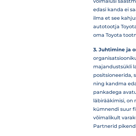
võimalusi säästm
edasi kanda ei sa
ilma et see kahju
autotootja Toyota
oma Toyota toot
3. Juhtimine ja 
organisatsioonik
majandustsükli l
positsioneerida,
ning kandma edasi
pankadega avatud 
läbirääkimisi, o
kümnendi suur fin
võimalikult vara
Partnerid piken