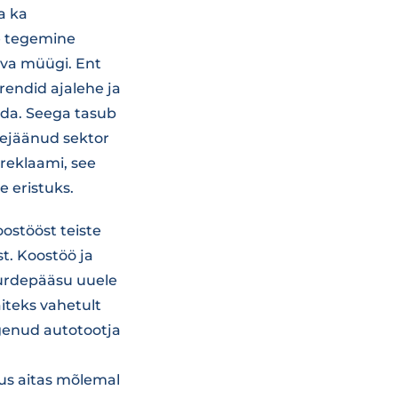
a ka
e tegemine
neva müügi. Ent
rendid ajalehe ja
ada. Seega tasub
ülejäänud sektor
reklaami, see
e eristuks.
oostööst teiste
st. Koostöö ja
uurdepääsu uuele
iteks vahetult
kogenud autotootja
lus aitas mõlemal