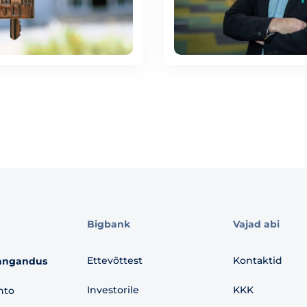
Bigbank
Vajad abi
Ettevõttest
Kontaktid
angandus
Investorile
KKK
nto