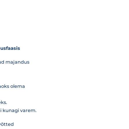
usfaasis
nud majandus
aoks olema
ks.
i kunagi varem.
võtted