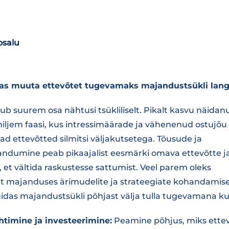
osalu
idas muuta ettevõtet tugevamaks majandustsükli lang
b suurem osa nähtusi tsükliliselt. Pikalt kasvu näida
hiljem faasi, kus intressimäärade ja vähenenud ostujõu
ad ettevõtted silmitsi väljakutsetega. Tõusude ja
dumine peab pikaajalist eesmärki omava ettevõtte j
 et vältida raskustesse sattumist. Veel parem oleks
t majanduses ärimudelite ja strateegiate kohandamise
idas majandustsükli põhjast välja tulla tugevamana ku
uhtimine ja investeerimine:
Peamine põhjus, miks ette