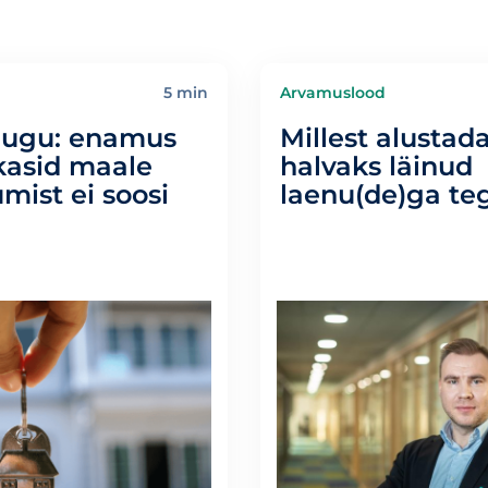
5 min
Arvamuslood
ugu: enamus
Millest alusta
kasid maale
halvaks läinud
mist ei soosi
laenu(de)ga te