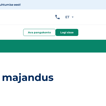
suhtumise eest!
ET
Ava pangakonto
Logi sisse
i majandus