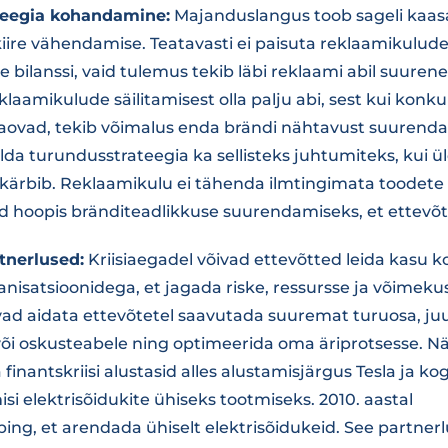
teegia kohandamine:
Majanduslangus toob sageli kaas
iire vähendamise. Teatavasti ei paisuta reklaamikulud
e bilanssi, vaid tulemus tekib läbi reklaami abil suure
laamikulude säilitamisest olla palju abi, sest kui konku
kaovad, tekib võimalus enda brändi nähtavust suurend
lda turundusstrateegia ka sellisteks juhtumiteks, kui 
kärbib. Reklaamikulu ei tähenda ilmtingimata toodete 
ud hoopis bränditeadlikkuse suurendamiseks, et ettevõt
rtnerlused:
Kriisiaegadel võivad ettevõtted leida kasu k
anisatsioonidega, et jagada riske, ressursse ja võimeku
vad aidata ettevõtetel saavutada suuremat turuosa, j
või oskusteabele ning optimeerida oma äriprotsesse. Nä
 finantskriisi alustasid alles alustamisjärgus Tesla ja 
isi elektrisõidukite ühiseks tootmiseks. 2010. aastal
ping, et arendada ühiselt elektrisõidukeid. See partner