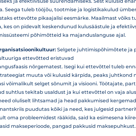
iseks ja efektiivsuse suurendamiseks. Sest kulusid en
a. Seega tuleb tööjõu, tootmise ja logistikakulud ümber
staks ettevõtte pikaajalisi eesmärke. Maailmast võiks tu
, kes on pidevalt keskendunud kulusäästule ja efektiiv
missüsteemi põhimõtteid ka majanduslanguse ajal.
organisatsioonikultuur:
Selgete juhtimispõhimõtete ja p
ultuuriga ettevõtted eristuvad
angusfaasis nõrgematest. Isegi kui ettevõttel tuleb en
 strateegiat muuta või kulusid kärpida, peaks juhtkond
 võimalikult selget sõnumit ja visiooni. Töötajate, part
suhtlus tekitab usaldust ja kui ettevõttel on vaja alu
n need oluliselt lihtsamad ja head pakkumised kergema
antskriis puudutas kõiki ja need, kes julgesid partner
kult oma probleemidest rääkida, said ka esimesena kiir
dasid makseperioode, pangad pakkusid maksepuhkust.