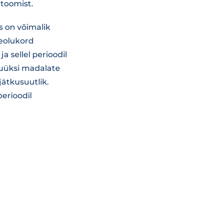
 toomist.
us on võimalik
keolukord
sellel perioodil
inuüksi madalate
jätkusuutlik.
erioodil