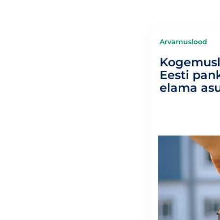
Arvamuslood
Kogemusl
Eesti pan
elama asu