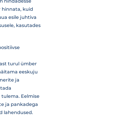
am hindadesse
 hinnata, kuid
ua esile juhtiva
susele, kasutades
ositiivse
nast turul ümber
 näitama eeskuju
nerite ja
stada
d tulema. Eelmise
ite ja pankadega
ed lahendused.