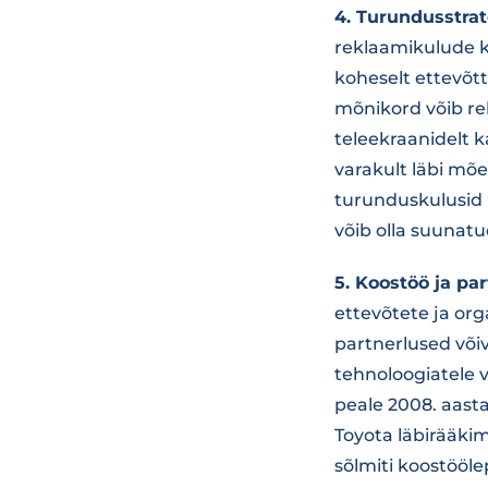
4. Turundusstra
reklaamikulude k
koheselt ettevõtt
mõnikord võib rek
teleekraanidelt 
varakult läbi mõe
turunduskulusid 
võib olla suunat
5. Koostöö ja pa
ettevõtete ja org
partnerlused või
tehnoloogiatele 
peale 2008. aasta
Toyota läbirääkim
sõlmiti koostööle