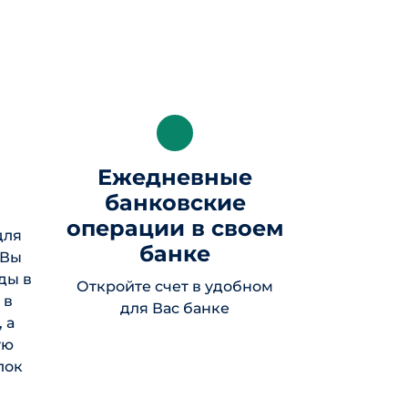
Ежедневные
банковские
операции в своем
для
банке
 Вы
ды в
Откройте счет в удобном
 в
для Вас банке
 а
ую
лок