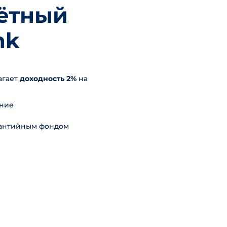
ётный
nk
агает
доходность 2%
на
ание
рантийным фондом