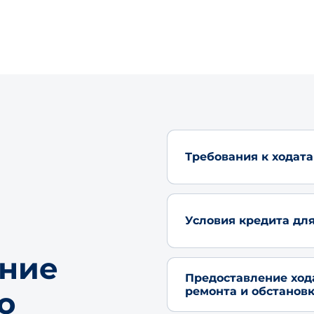
Требования к ходат
Условия кредита дл
ение
Предоставление ход
ремонта и обстанов
о