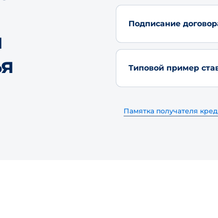
Подписание договор
и
ья
Типовой пример ста
Памятка получателя кред