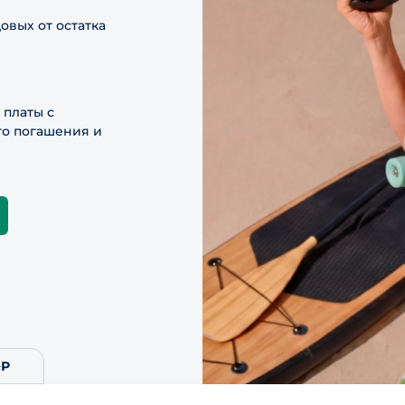
овых от остатка
платы с
го погашения и
ОР