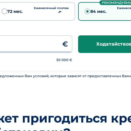
РЕКОМЕНДУЕМ
Ежемесячный платеж
Ежемеся
72 мес.
84 мес.
€
Ходатайство
30 000 €
редложенных Вам условий, которые зависят от предoставленных Вами
жет пригодиться кр