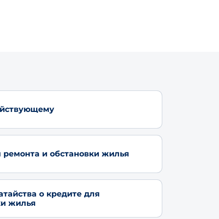
айствующему
я ремонта и обстановки жилья
атайства о кредите для
ки жилья