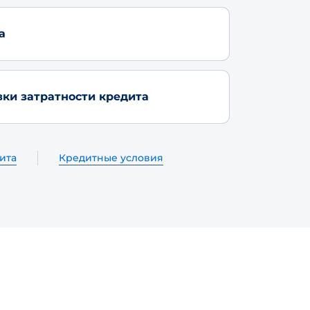
а
вки затратности кредита
ита
Кредитные условия